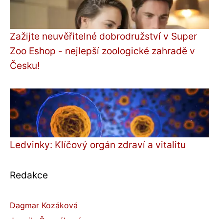
Zažijte neuvěřitelné dobrodružství v Super
Zoo Eshop - nejlepší zoologické zahradě v
Česku!
Ledvinky: Klíčový orgán zdraví a vitalitu
Redakce
Dagmar Kozáková