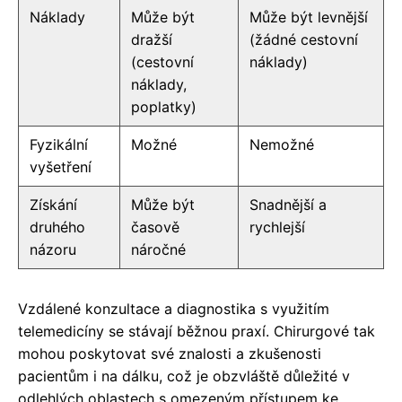
Náklady
Může být
Může být levnější
dražší
(žádné cestovní
(cestovní
náklady)
náklady,
poplatky)
Fyzikální
Možné
Nemožné
vyšetření
Získání
Může být
Snadnější a
druhého
časově
rychlejší
názoru
náročné
Vzdálené konzultace a diagnostika s využitím
telemedicíny se stávají běžnou praxí. Chirurgové tak
mohou poskytovat své znalosti a zkušenosti
pacientům i na dálku, což je obzvláště důležité v
odlehlých oblastech s omezeným přístupem ke