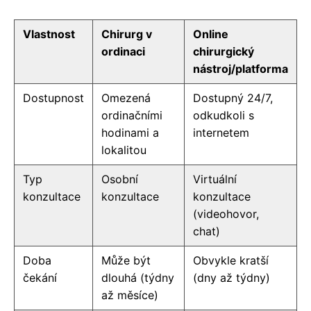
Vlastnost
Chirurg v
Online
ordinaci
chirurgický
nástroj/platforma
Dostupnost
Omezená
Dostupný 24/7,
ordinačními
odkudkoli s
hodinami a
internetem
lokalitou
Typ
Osobní
Virtuální
konzultace
konzultace
konzultace
(videohovor,
chat)
Doba
Může být
Obvykle kratší
čekání
dlouhá (týdny
(dny až týdny)
až měsíce)