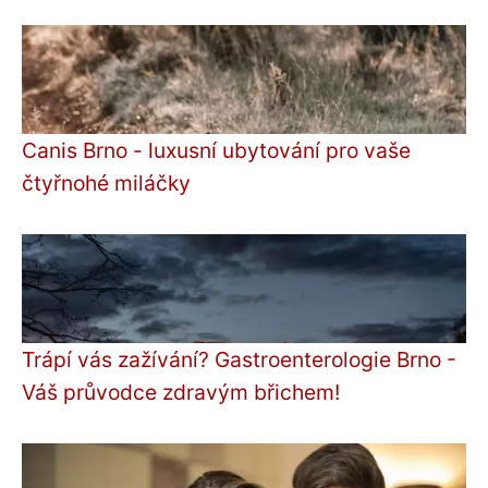
Canis Brno - luxusní ubytování pro vaše
čtyřnohé miláčky
Trápí vás zažívání? Gastroenterologie Brno -
Váš průvodce zdravým břichem!