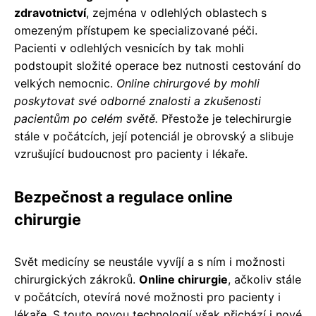
zdravotnictví
, zejména v odlehlých oblastech s
omezeným přístupem ke specializované péči.
Pacienti v odlehlých vesnicích by tak mohli
podstoupit složité operace bez nutnosti cestování do
velkých nemocnic.
Online chirurgové by mohli
poskytovat své odborné znalosti a zkušenosti
pacientům po celém světě.
Přestože je telechirurgie
stále v počátcích, její potenciál je obrovský a slibuje
vzrušující budoucnost pro pacienty i lékaře.
Bezpečnost a regulace online
chirurgie
Svět medicíny se neustále vyvíjí a s ním i možnosti
chirurgických zákroků.
Online chirurgie
, ačkoliv stále
v počátcích, otevírá nové možnosti pro pacienty i
lékaře. S touto novou technologií však přichází i nové