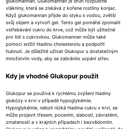
glukomannan. Glukomannan je druh rozpustné
vlákniny, která se získává z kořene rostliny konjac.
Když glukomannan přijde do styku s vodou, zvětší
svůj objem a vytvoří gel. Tento gel pomáhá zpomalit
vstřebávání cukru do krve, což může být užitečné
pro lidi s cukrovkou. Glukomannan může také
pomoci snížit hladinu cholesterolu a podpořit
hubnutí. Je důležité užívat Glukopur s dostatečným
množstvím vody, aby se zabránilo ucpání střev.
Kdy je vhodné Glukopur použít
Glukopur se používá k rychlému zvýšení hladiny
glukózy v krvi v případě hypoglykémie.
Hypoglykémie, neboli nízká hladina cukru v krvi, se
může projevit třesem, pocením, slabostí, závratěmi,
zmateností a v krajních případech i bezvědomím.