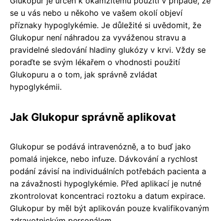
Glukopur je určen k okamžitému použití v případě, že
se u vás nebo u někoho ve vašem okolí objeví
příznaky hypoglykémie. Je důležité si uvědomit, že
Glukopur není náhradou za vyváženou stravu a
pravidelné sledování hladiny glukózy v krvi. Vždy se
poraďte se svým lékařem o vhodnosti použití
Glukopuru a o tom, jak správně zvládat
hypoglykémii.
Jak Glukopur správně aplikovat
Glukopur se podává intravenózně, a to buď jako
pomalá injekce, nebo infuze. Dávkování a rychlost
podání závisí na individuálních potřebách pacienta a
na závažnosti hypoglykémie. Před aplikací je nutné
zkontrolovat koncentraci roztoku a datum expirace.
Glukopur by měl být aplikován pouze kvalifikovaným
zdravotnickým personálem.