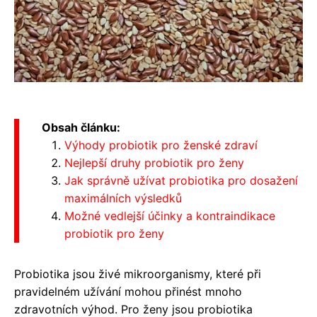
Obsah článku:
Výhody probiotik pro ženské zdraví
Nejlepší druhy probiotik pro ženy
Jak správně užívat probiotika pro dosažení
maximálních výsledků
Možné vedlejší účinky a kontraindikace
probiotik pro ženy
Probiotika jsou živé mikroorganismy, které při
pravidelném užívání mohou přinést mnoho
zdravotních výhod. Pro ženy jsou probiotika