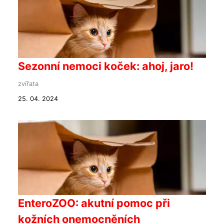
Sezonní nemoci koček: ahoj, jaro!
zvířata
25. 04. 2024
EnteroZOO: akutní pomoc při
kožních onemocněních