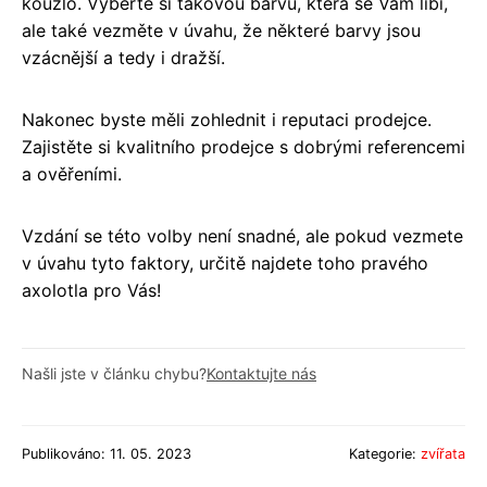
kouzlo. Vyberte si takovou barvu, která se Vám líbí,
ale také vezměte v úvahu, že některé barvy jsou
vzácnější a tedy i dražší.
Nakonec byste měli zohlednit i reputaci prodejce.
Zajistěte si kvalitního prodejce s dobrými referencemi
a ověřeními.
Vzdání se této volby není snadné, ale pokud vezmete
v úvahu tyto faktory, určitě najdete toho pravého
axolotla pro Vás!
Našli jste v článku chybu?
Kontaktujte nás
Publikováno: 11. 05. 2023
Kategorie:
zvířata