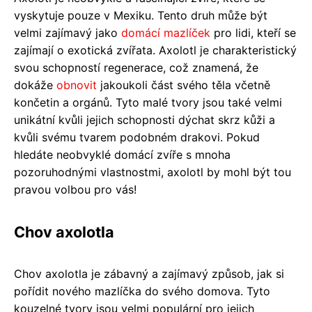
vyskytuje pouze v Mexiku. Tento druh může být
velmi zajímavý jako
domácí mazlíček
pro lidi, kteří se
zajímají o exotická zvířata. Axolotl je charakteristický
svou schopností regenerace, což znamená, že
dokáže
obnovit
jakoukoli část svého těla včetně
končetin a orgánů. Tyto malé tvory jsou také velmi
unikátní kvůli jejich schopnosti dýchat skrz kůži a
kvůli svému tvarem podobném drakovi. Pokud
hledáte neobvyklé domácí zvíře s mnoha
pozoruhodnými vlastnostmi, axolotl by mohl být tou
pravou volbou pro vás!
Chov axolotla
Chov axolotla je zábavný a zajímavý způsob, jak si
pořídit nového mazlíčka do svého domova. Tyto
kouzelné tvory jsou velmi populární pro jejich