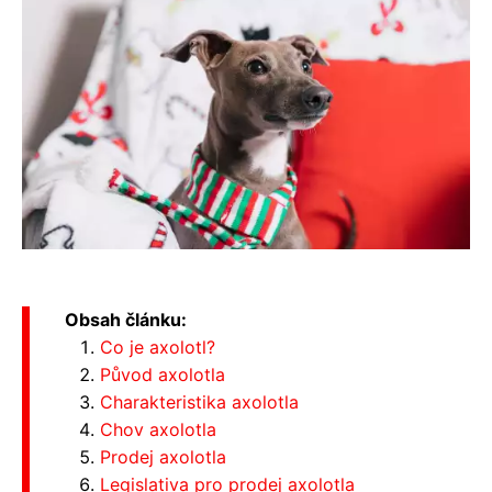
Obsah článku:
Co je axolotl?
Původ axolotla
Charakteristika axolotla
Chov axolotla
Prodej axolotla
Legislativa pro prodej axolotla