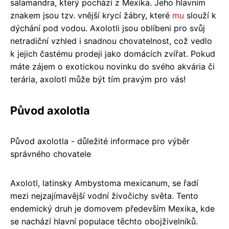
salamandra, který pochází z Mexika. Jeho hlavním
znakem jsou tzv. vnější krycí žábry, které
mu
slouží k
dýchání pod vodou. Axolotli jsou oblíbeni pro svůj
netradiční vzhled i snadnou chovatelnost, což vedlo
k jejich častému prodeji jako domácích zvířat. Pokud
máte zájem o exotickou novinku do svého akvária či
terária, axolotl může být tím pravým pro vás!
Původ axolotla
Původ axolotla - důležité informace pro výběr
správného chovatele
Axolotl, latinsky Ambystoma mexicanum, se řadí
mezi nejzajímavější vodní živočichy světa. Tento
endemický druh je domovem především Mexika, kde
se nachází hlavní populace těchto obojživelníků.