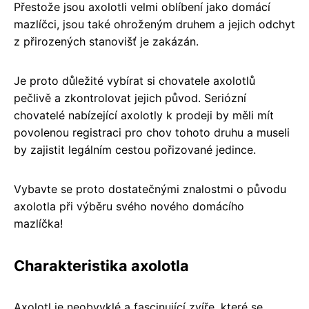
Přestože jsou axolotli velmi oblíbení jako domácí
mazlíčci, jsou také ohroženým druhem a jejich odchyt
z přirozených stanovišť je zakázán.
Je proto důležité vybírat si chovatele axolotlů
pečlivě a zkontrolovat jejich původ. Seriózní
chovatelé nabízející axolotly k prodeji by měli mít
povolenou registraci pro chov tohoto druhu a museli
by zajistit legálním cestou pořizované jedince.
Vybavte se proto dostatečnými znalostmi o původu
axolotla při výběru svého nového domácího
mazlíčka!
Charakteristika axolotla
Axolotl je neobvyklé a fascinující zvíře, které se