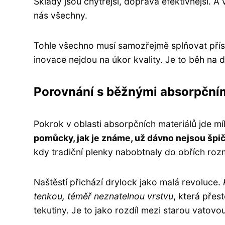
Sklady jsou chytřejší, doprava efektivnější. A
nás všechny.
Tohle všechno musí samozřejmě splňovat přísné
inovace nejdou na úkor kvality. Je to běh na dl
Porovnání s běžnými absorpčním
Pokrok v oblasti absorpčních materiálů jde m
pomůcky, jak je známe, už dávno nejsou špi
kdy tradiční plenky nabobtnaly do obřích roz
Naštěstí přichází drylock jako malá revoluce.
tenkou, téměř neznatelnou vrstvu
, která pře
tekutiny. Je to jako rozdíl mezi starou vatov