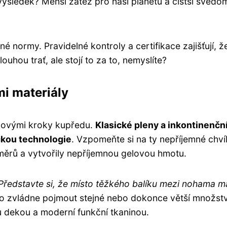
 výsledek? Menší zátěž pro naši planetu a čistší svědo
 normy. Pravidelné kontroly a certifikace zajišťují, ž
ouhou trať, ale stojí to za to, nemyslíte?
i materiály
ílovými kroky kupředu.
Klasické pleny a inkontinenčn
čkou technologie
. Vzpomeňte si na ty nepříjemné chvíl
měrů a vytvořily nepříjemnou gelovou hmotu.
Představte si, že místo těžkého balíku mezi nohama m
sto zvládne pojmout stejné nebo dokonce větší množstv
ou dekou a moderní funkční tkaninou.