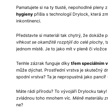
Pamatujete si na ty tlusté, nepohodlné pleny z 
hygieny
přišla s technologií Drylock, která zm
inkontinenci.
Představte si materiál tak chytrý, že dokáže po
vlhkost se okamžitě rozptýlí do celé plochy
, 
jednom místě. Je to jako mít v pleně či vložc
Tenhle zázrak funguje díky
třem speciálním 
může dýchat. Prostřední vrstva je skutečný dr
spodní vrstva? Ta je nepropustná jako pancíř 
Máte rádi přírodu? To vývojáři Drylocku taky! 
zvládnou toho mnohem víc.
Méně materiálu z
ne?