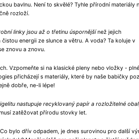
kou bavlnu. Není to skvělé? Tyhle přírodní materiály 
čně rozloží.
bní linky jsou až o třetinu úspornější
než jejich
istou energii ze slunce a větru. A voda? Ta koluje v
se znovu a znovu.
ech. Vzpomeňte si na klasické pleny nebo vložky - pln
gies přicházejí s materiály, které by naše babičky po
ejně dobře, ne-li lépe!
igelitu nastupuje recyklovaný papír a rozložitelné oba
musí zatěžovat přírodu stovky let.
Co bylo dřív odpadem, je dnes surovinou pro další vý