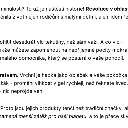
minulosti? To už je naštěstí historie!
Revoluce v oblas
ěnila život nejen rodičům s malými dětmi, ale i lidem ř
hltit desetkrát víc tekutiny, než sám váží. A co víc -
takže můžete zapomenout na nepříjemné pocity mokra
e malého pomocníka, který se postará o vaše pohodlí.
vrstvám
. Vrchní je hebká jako obláček a vaše pokožka
žák - promění vlhkost v gel rychleji, než řeknete švec
- nic neprojde ven!
Proto jsou jejich produkty tenčí než tradiční značky, a
namená menší zátěž pro naši planetu
, a to je přece sk