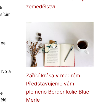
zemědělství
ti
ešícím
 na
. No a
Zářící krása v modrém:
Představujeme vám
plemeno Border kolie Blue
le
Merle
vělé,