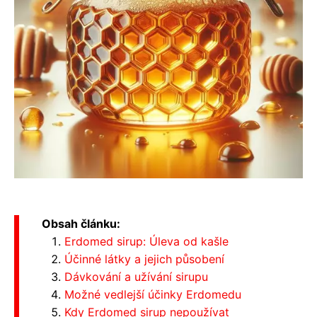
Obsah článku:
Erdomed sirup: Úleva od kašle
Účinné látky a jejich působení
Dávkování a užívání sirupu
Možné vedlejší účinky Erdomedu
Kdy Erdomed sirup nepoužívat