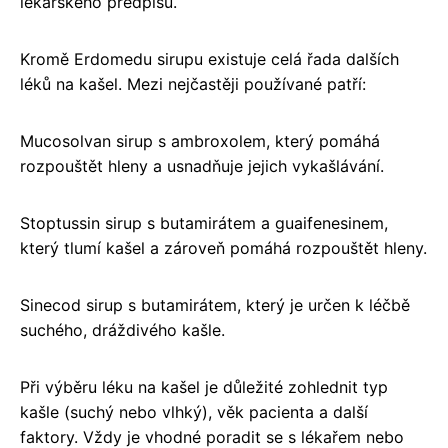
lékařského předpisu.
Kromě Erdomedu sirupu existuje celá řada dalších
léků na kašel. Mezi nejčastěji používané patří:
Mucosolvan sirup s ambroxolem, který pomáhá
rozpouštět hleny a usnadňuje jejich vykašlávání.
Stoptussin sirup s butamirátem a guaifenesinem,
který tlumí kašel a zároveň pomáhá rozpouštět hleny.
Sinecod sirup s butamirátem, který je určen k léčbě
suchého, dráždivého kašle.
Při výběru léku na kašel je důležité zohlednit typ
kašle (suchý nebo vlhký), věk pacienta a další
faktory. Vždy je vhodné poradit se s lékařem nebo