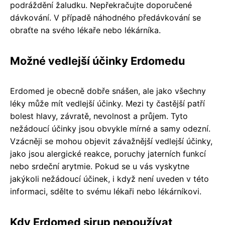
podráždění žaludku. Nepřekračujte doporučené
dávkování. V případě náhodného předávkování se
obraťte na svého lékaře nebo lékárníka.
Možné vedlejší účinky Erdomedu
Erdomed je obecně dobře snášen, ale jako všechny
léky může mít vedlejší účinky. Mezi ty častější patří
bolest hlavy, závratě, nevolnost a průjem. Tyto
nežádoucí účinky jsou obvykle mírné a samy odezní.
Vzácněji se mohou objevit závažnější vedlejší účinky,
jako jsou alergické reakce, poruchy jaterních funkcí
nebo srdeční arytmie. Pokud se u vás vyskytne
jakýkoli nežádoucí účinek, i když není uveden v této
informaci, sdělte to svému lékaři nebo lékárníkovi.
Kdy Erdomed sirup nepoužívat