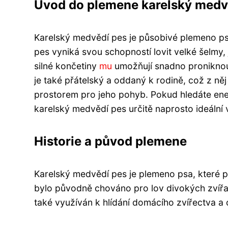
Úvod do plemene karelský medv
Karelský medvědí pes je působivé plemeno psa,
pes vyniká svou schopností lovit velké šelmy, 
silné končetiny
mu
umožňují snadno proniknou
je také přátelský a oddaný k rodině, což z něj
prostorem pro jeho pohyb. Pokud hledáte ener
karelský medvědí pes určitě naprosto ideální 
Historie a původ plemene
Karelský medvědí pes je plemeno psa, které 
bylo původně chováno pro lov divokých zvířat,
také využíván k hlídání domácího zvířectva a 