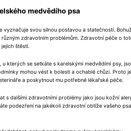
relského medvědího psa
e vyznačuje svou silnou postavou a statečností. Bohuž
 k různým zdravotním problémům. Zdravotní péče o tot
ejich štěstí.
, u kterých se setkáte s karelskými medvědími psy, js
podmínky mohou vést k bolesti a ochablé chůzi. Proto j
veterináře a poskytnout mu potřebné lékařské péče.
 s dalšími zdravotními problémy jako jsou kožní aler
e podezření na jakékoli zdravotní obtíže vašeho psa