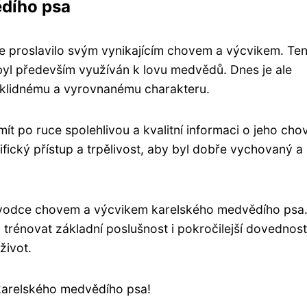
ědího psa
e proslavilo svým vynikajícím chovem a výcvikem. Te
 byl především využíván k lovu medvědů. Dnes je ale
u klidnému a vyrovnanému charakteru.
ít po ruce spolehlivou a kvalitní informaci o jeho cho
ický přístup a trpělivost, aby byl dobře vychovaný a p
vodce chovem a výcvikem karelského medvědího psa
m trénovat základní poslušnost i pokročilejší dovednost
život.
 karelského medvědího psa!