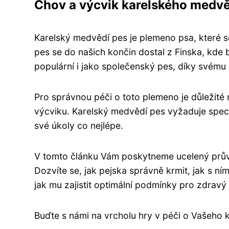
Chov a výcvik karelského medv
Karelský medvědí pes je plemeno psa, které s
pes se do našich končin dostal z Finska, kde
populární i jako společenský pes, díky svém
Pro správnou péči o toto plemeno je důležité m
výcviku. Karelský medvědí pes vyžaduje specif
své úkoly co nejlépe.
V tomto článku Vám poskytneme ucelený prů
Dozvíte se, jak pejska správně krmit, jak s ní
jak mu zajistit optimální podmínky pro zdravý 
Buďte s námi na vrcholu hry v péči o Vašeho