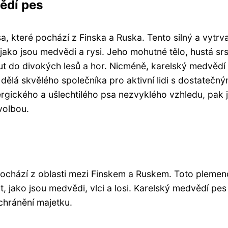
ědí pes
 které pochází z Finska a Ruska. Tento silný a vytrv
jako jsou medvědi a rysi. Jeho mohutné tělo, hustá srs
t do divokých lesů a hor. Nicméně, karelský medvědí
 dělá skvělého společníka pro aktivní lidi s dostatečn
gického a ušlechtilého psa nezvyklého vzhledu, pak 
volbou.
pochází z oblasti mezi Finskem a Ruskem. Toto plemen
 jako jsou medvědi, vlci a losi. Karelský medvědí pes
chránění majetku.