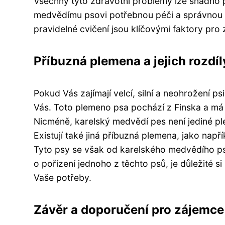
Všechny tyto zdravotní problémy lze snadn
medvědímu psovi potřebnou péči a správnou st
pravidelné cvičení jsou klíčovými faktory pr
Příbuzná plemena a jejich rozdí
Pokud Vás zajímají velcí, silní a neohrožení 
Vás. Toto plemeno psa pochází z Finska a má c
Nicméně, karelský medvědí pes není jediné pl
Existují také jiná příbuzná plemena, jako nap
Tyto psy se však od karelského medvědího psa
o pořízení jednoho z těchto psů, je důležité s
Vaše potřeby.
Závěr a doporučení pro zájemce