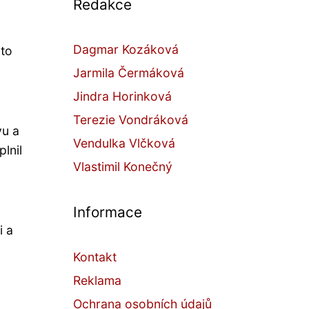
Redakce
Dagmar Kozáková
nto
Jarmila Čermáková
Jindra Horinková
Terezie Vondráková
vu a
Vendulka Vlčková
lnil
Vlastimil Konečný
.
Informace
i a
Kontakt
Reklama
Ochrana osobních údajů