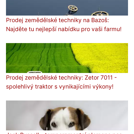
Prodej zemědělské techniky na Bazoš:
Najděte tu nejlepší nabídku pro vaši farmu!
Prodej zemědělské techniky: Zetor 7011 -
spolehlivý traktor s vynikajícími výkony!