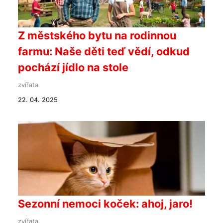
Z městského bytu na rodinnou
farmu: Naše děti teď vědí, odkud
pochází jídlo na stole
zvířata
22. 04. 2025
Sezonní nemoci koček: ahoj, jaro!
zvířata