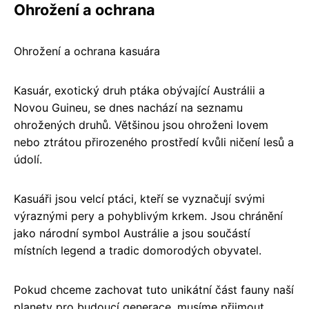
Ohrožení a ochrana
Ohrožení a ochrana kasuára
Kasuár, exotický druh ptáka obývající Austrálii a
Novou Guineu, se dnes nachází na seznamu
ohrožených druhů. Většinou jsou ohroženi lovem
nebo ztrátou přirozeného prostředí kvůli ničení lesů a
údolí.
Kasuáři jsou velcí ptáci, kteří se vyznačují svými
výraznými pery a pohyblivým krkem. Jsou chránění
jako národní symbol Austrálie a jsou součástí
místních legend a tradic domorodých obyvatel.
Pokud chceme zachovat tuto unikátní část fauny naší
planety pro budoucí generace, musíme přijmout