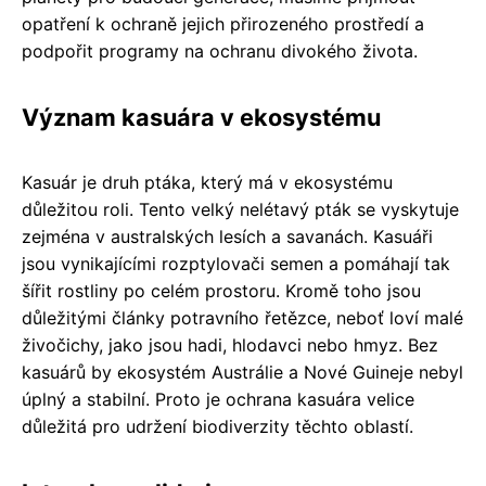
opatření k ochraně jejich přirozeného prostředí a
podpořit programy na ochranu divokého života.
Význam kasuára v ekosystému
Kasuár je druh ptáka, který má v ekosystému
důležitou roli. Tento velký nelétavý pták se vyskytuje
zejména v australských lesích a savanách. Kasuáři
jsou vynikajícími rozptylovači semen a pomáhají tak
šířit rostliny po celém prostoru. Kromě toho jsou
důležitými články potravního řetězce, neboť loví malé
živočichy, jako jsou hadi, hlodavci nebo hmyz. Bez
kasuárů by ekosystém Austrálie a Nové Guineje nebyl
úplný a stabilní. Proto je ochrana kasuára velice
důležitá pro udržení biodiverzity těchto oblastí.