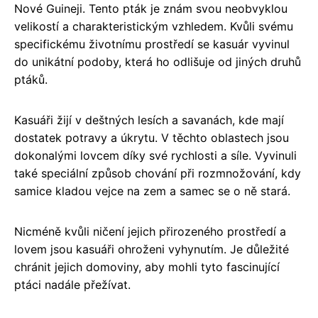
Nové Guineji. Tento pták je znám svou neobvyklou
velikostí a charakteristickým vzhledem. Kvůli svému
specifickému životnímu prostředí se kasuár vyvinul
do unikátní podoby, která ho odlišuje od jiných druhů
ptáků.
Kasuáři žijí v deštných lesích a savanách, kde mají
dostatek potravy a úkrytu. V těchto oblastech jsou
dokonalými lovcem díky své rychlosti a síle. Vyvinuli
také speciální způsob chování při rozmnožování, kdy
samice kladou vejce na zem a samec se o ně stará.
Nicméně kvůli ničení jejich přirozeného prostředí a
lovem jsou kasuáři ohroženi vyhynutím. Je důležité
chránit jejich domoviny, aby mohli tyto fascinující
ptáci nadále přežívat.