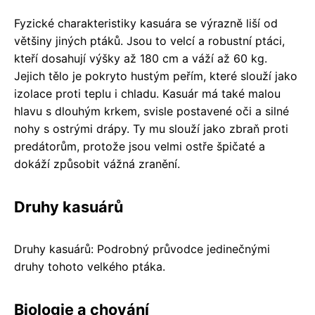
Fyzické charakteristiky kasuára se výrazně liší od
většiny jiných ptáků. Jsou to velcí a robustní ptáci,
kteří dosahují výšky až 180 cm a váží až 60 kg.
Jejich tělo je pokryto hustým peřím, které slouží jako
izolace proti teplu i chladu. Kasuár má také malou
hlavu s dlouhým krkem, svisle postavené oči a silné
nohy s ostrými drápy. Ty mu slouží jako zbraň proti
predátorům, protože jsou velmi ostře špičaté a
dokáží způsobit vážná zranění.
Druhy kasuárů
Druhy kasuárů: Podrobný průvodce jedinečnými
druhy tohoto velkého ptáka.
Biologie a chování