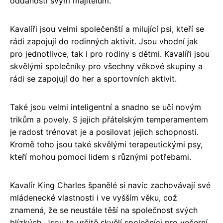
oddaností svým majitelům.
Kavalíři jsou velmi společenští a milující psi, kteří se
rádi zapojují do rodinných aktivit. Jsou vhodní jak
pro jednotlivce, tak i pro rodiny s dětmi. Kavalíři jsou
skvělými společníky pro všechny věkové skupiny a
rádi se zapojují do her a sportovních aktivit.
Také jsou velmi inteligentní a snadno se učí novým
trikům a povely. S jejich přátelským temperamentem
je radost trénovat je a posilovat jejich schopnosti.
Kromě toho jsou také skvělými terapeutickými psy,
kteří mohou pomoci lidem s různými potřebami.
Kavalír King Charles španělé si navíc zachovávají své
mládenecké vlastnosti i ve vyšším věku, což
znamená, že se neustále těší na společnost svých
blízkých. Jsou to určitě skvělí společníci pro večerní