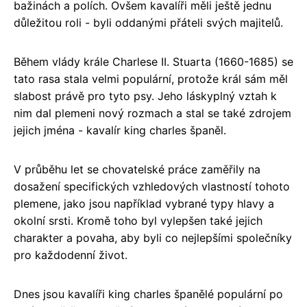
bažinách a polích. Ovšem kavalíři měli ještě jednu
důležitou roli - byli oddanými přáteli svých majitelů.
Během vlády krále Charlese II. Stuarta (1660-1685) se
tato rasa stala velmi populární, protože král sám měl
slabost právě pro tyto psy. Jeho láskyplný vztah k
nim dal plemeni nový rozmach a stal se také zdrojem
jejich jména - kavalír king charles španěl.
V průběhu let se chovatelské práce zaměřily na
dosažení specifických vzhledových vlastností tohoto
plemene, jako jsou například vybrané typy hlavy a
okolní srsti. Kromě toho byl vylepšen také jejich
charakter a povaha, aby byli co nejlepšími společníky
pro každodenní život.
Dnes jsou kavalíři king charles španělé populární po