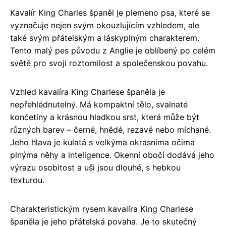
Kavalír King Charles španěl je plemeno psa, které se
vyznačuje nejen svým okouzlujícím vzhledem, ale
také svým přátelským a láskyplným charakterem.
Tento malý pes původu z Anglie je oblíbený po celém
světě pro svoji roztomilost a společenskou povahu.
Vzhled kavalíra King Charlese španěla je
nepřehlédnutelný. Má kompaktní tělo, svalnaté
končetiny a krásnou hladkou srst, která může být
různých barev – černé, hnědé, rezavé nebo míchané.
Jeho hlava je kulatá s velkýma okrasníma očima
plnýma něhy a inteligence. Okenní obočí dodává jeho
výrazu osobitost a uši jsou dlouhé, s hebkou
texturou.
Charakteristickým rysem kavalíra King Charlese
španěla je jeho přátelská povaha. Je to skutečný