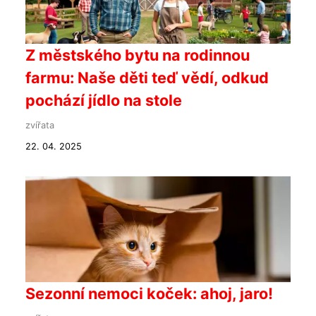
Z městského bytu na rodinnou
farmu: Naše děti teď vědí, odkud
pochází jídlo na stole
zvířata
22. 04. 2025
Sezonní nemoci koček: ahoj, jaro!