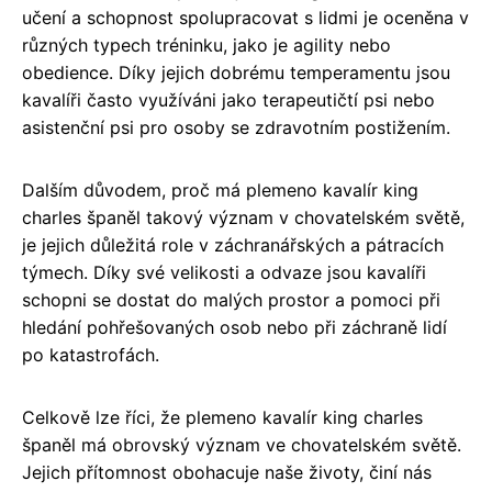
učení a schopnost spolupracovat s lidmi je oceněna v
různých typech tréninku, jako je agility nebo
obedience. Díky jejich dobrému temperamentu jsou
kavalíři často využíváni jako terapeutičtí psi nebo
asistenční psi pro osoby se zdravotním postižením.
Dalším důvodem, proč má plemeno kavalír king
charles španěl takový význam v chovatelském světě,
je jejich důležitá role v záchranářských a pátracích
týmech. Díky své velikosti a odvaze jsou kavalíři
schopni se dostat do malých prostor a pomoci při
hledání pohřešovaných osob nebo při záchraně lidí
po katastrofách.
Celkově lze říci, že plemeno kavalír king charles
španěl má obrovský význam ve chovatelském světě.
Jejich přítomnost obohacuje naše životy, činí nás