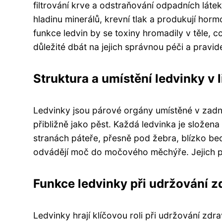
filtrování krve a odstraňování odpadních látek
hladinu minerálů, krevní tlak a produkují hor
funkce ledvin by se toxiny hromadily v těle,
důležité dbát na jejich správnou péči a pravide
Struktura a umístění ledvinky v 
Ledvinky jsou párové orgány umístěné v zadní č
přibližně jako pěst. Každá ledvinka je složena
stranách páteře, přesně pod žebra, blízko be
odvádějí moč do močového měchýře. Jejich p
Funkce ledvinky při udržování zd
Ledvinky hrají klíčovou roli při udržování zdrav