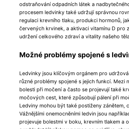
odstraňování odpadních látek a nadbytečného
procesem ledvinky také udržují správnou rovnov
regulaci krevního tlaku, produkci hormonů, jak
červených krvinek, a aktivaci vitamínu D pro 
udržení celkového zdraví a vitality našeho těla
Možné problémy spojené s ledvin
Ledvinky jsou klíčovým orgánem pro udržování
různé problémy spojené s jejich funkcí. Mezi n
bolesti při močení a často se projevují také
močových cest, které způsobují pálení při moč
Ledviny mohou být také postiženy zánětem, c
Vážnějšími onemocněními ledvin jsou například
projevuje bolestmi v boku, krevním tlakem a o