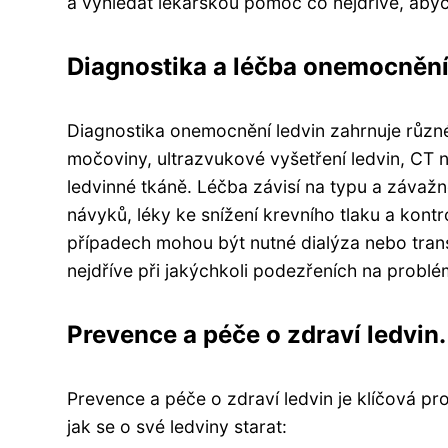
a vyhledat lékařskou pomoc co nejdříve, aby
Diagnostika a léčba onemocnění 
Diagnostika onemocnění ledvin zahrnuje různé 
močoviny, ultrazvukové vyšetření ledvin, CT 
ledvinné tkáně. Léčba závisí na typu a záva
návyků, léky ke snížení krevního tlaku a kontr
případech mohou být nutné dialýza nebo trans
nejdříve při jakýchkoli podezřeních na problé
Prevence a péče o zdraví ledvin.
Prevence a péče o zdraví ledvin je klíčová pro
jak se o své ledviny starat: