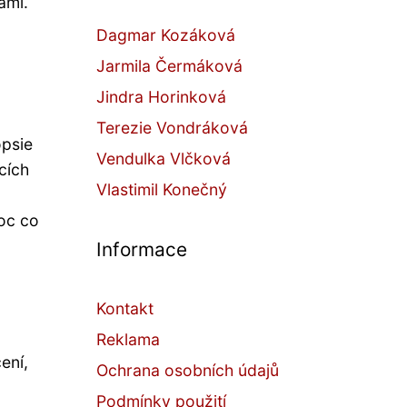
ami.
Dagmar Kozáková
Jarmila Čermáková
Jindra Horinková
Terezie Vondráková
opsie
Vendulka Vlčková
cích
Vlastimil Konečný
oc co
Informace
Kontakt
Reklama
ení,
Ochrana osobních údajů
Podmínky použití