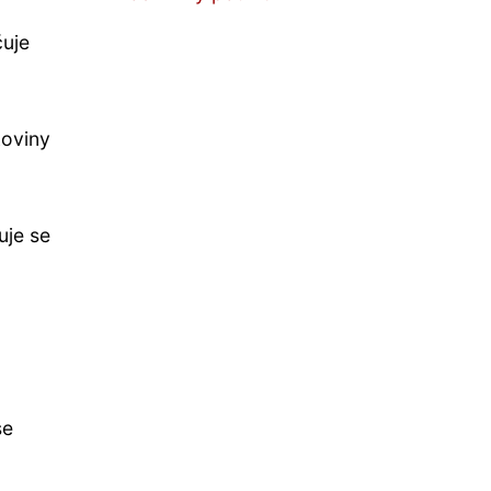
čuje
koviny
uje se
se