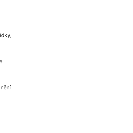
ídky,
e
cnění