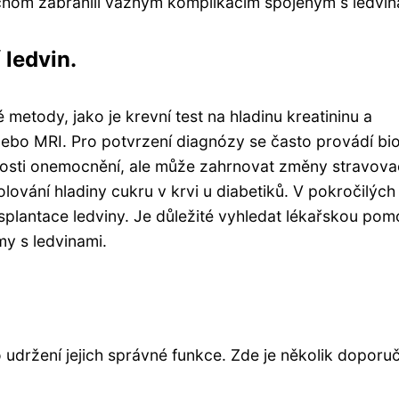
chom zabránili vážným komplikacím spojeným s ledvin
ledvin.
metody, jako je krevní test na hladinu kreatininu a
nebo MRI. Pro potvrzení diagnózy se často provádí bi
žnosti onemocnění, ale může zahrnovat změny stravova
olování hladiny cukru v krvi u diabetiků. V pokročilých
plantace ledviny. Je důležité vyhledat lékařskou pom
my s ledvinami.
 udržení jejich správné funkce. Zde je několik doporuč