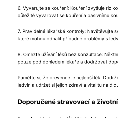
6. Vyvarujte se kouření: Kouření zvyšuje rizik
důležité vyvarovat se kouření a pasivnímu kou
7. Pravidelné lékařské kontroly: Navštěvujte s
které mohou odhalit případné problémy s ledv
8. Omezte užívání léků bez konzultace: Někter
pouze pod dohledem lékaře a dodržovat dop
Paměťte si, že prevence je nejlepší lék. Dod
ledvin a udržet si jejich zdraví a vitalitu na d
Doporučené stravovací a životní