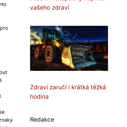
mto
vašeho zdraví
 pro
out
é
Zdraví zaručí i krátká těžká
.
hodina
se
Redakce
íznaky