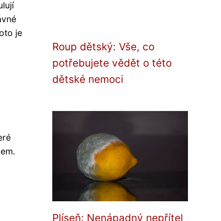
lují
ávné
oto je
Roup dětský: Vše, co
potřebujete vědět o této
dětské nemoci
eré
kem.
Plíseň: Nenápadný nepřítel