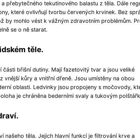
 a přebytečného tekutinového balastu z těla. Dále regu
mony, které ovlivňují tvorbu červených krvinek. Bez spr
 což by mohlo vést k vážným zdravotním problémům. Pr
lně se o ně starat.
lidském těle.
ásti břišní dutiny. Mají fazetovitý tvar a jsou veliké
 z vnější kůry a vnitřní dřeně. Jsou umístěny na obou
derní oblasti. Ledvinky jsou propojeny s močovody, kt
oloha je chráněna bederními svaly a tukovým polštář
raví.
í našeho těla. Jejich hlavní funkcí je filtrování krve a