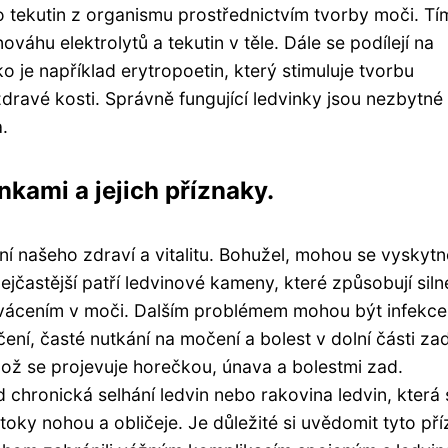
 tekutin z organismu prostřednictvím tvorby moči. Tí
áhu elektrolytů a tekutin v těle. Dále se podílejí na
o je například erytropoetin, který stimuluje tvorbu
zdravé kosti. Správně fungující ledvinky jsou nezbytné
.
kami a jejich příznaky.
 našeho zdraví a vitalitu. Bohužel, mohou se vyskytn
ejčastější patří ledvinové kameny, které způsobují siln
 krvácením v moči. Dalším problémem mohou být infekce
ení, časté nutkání na močení a bolest v dolní části zad
ož se projevuje horečkou, únava a bolestmi zad.
 chronická selhání ledvin nebo rakovina ledvin, která 
toky nohou a obličeje. Je důležité si uvědomit tyto př