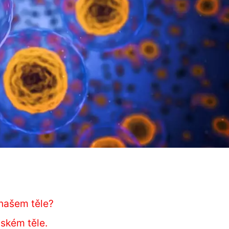
v našem těle?
dském těle.