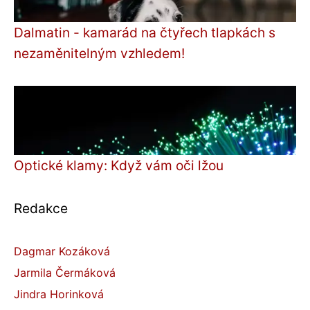
Dalmatin - kamarád na čtyřech tlapkách s
nezaměnitelným vzhledem!
Optické klamy: Když vám oči lžou
Redakce
Dagmar Kozáková
Jarmila Čermáková
Jindra Horinková