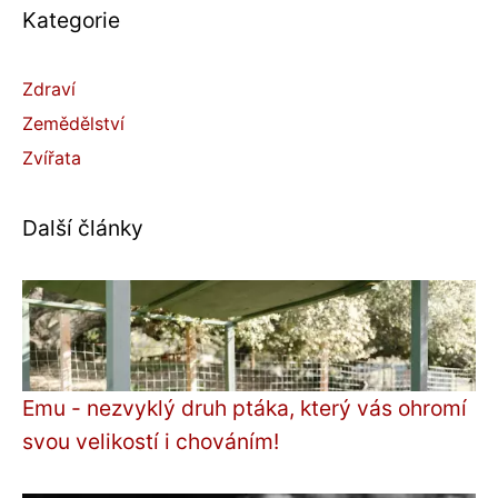
Kategorie
Zdraví
Zemědělství
Zvířata
Další články
Emu - nezvyklý druh ptáka, který vás ohromí
svou velikostí i chováním!