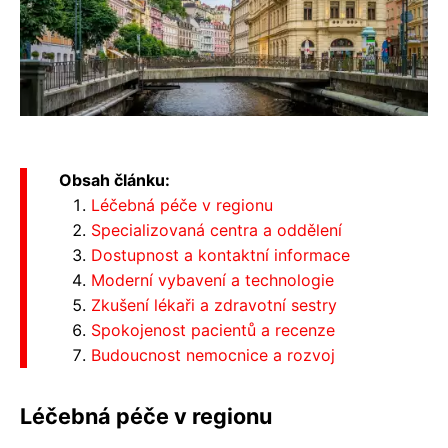
Obsah článku:
Léčebná péče v regionu
Specializovaná centra a oddělení
Dostupnost a kontaktní informace
Moderní vybavení a technologie
Zkušení lékaři a zdravotní sestry
Spokojenost pacientů a recenze
Budoucnost nemocnice a rozvoj
Léčebná péče v regionu