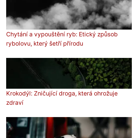
Chytání a vypouštění ryb: Etický způsob
rybolovu, který šetří přírodu
Krokodýl: Zničující droga, která ohrožuje
zdraví