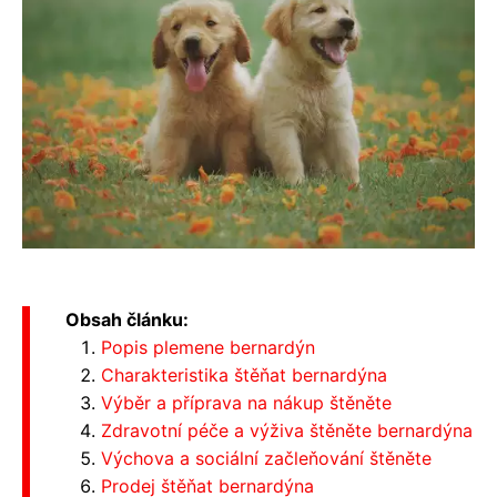
Obsah článku:
Popis plemene bernardýn
Charakteristika štěňat bernardýna
Výběr a příprava na nákup štěněte
Zdravotní péče a výživa štěněte bernardýna
Výchova a sociální začleňování štěněte
Prodej štěňat bernardýna