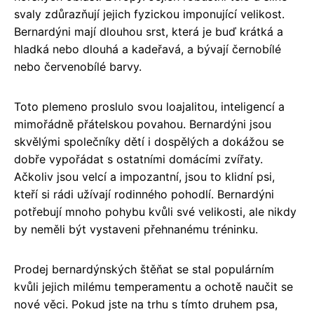
svaly zdůrazňují jejich fyzickou imponující velikost.
Bernardýni mají dlouhou srst, která je buď krátká a
hladká nebo dlouhá a kadeřavá, a bývají černobílé
nebo červenobílé barvy.
Toto plemeno proslulo svou loajalitou, inteligencí a
mimořádně přátelskou povahou. Bernardýni jsou
skvělými společníky dětí i dospělých a dokážou se
dobře vypořádat s ostatními domácími zvířaty.
Ačkoliv jsou velcí a impozantní, jsou to klidní psi,
kteří si rádi užívají rodinného pohodlí. Bernardýni
potřebují mnoho pohybu kvůli své velikosti, ale nikdy
by neměli být vystaveni přehnanému tréninku.
Prodej bernardýnských štěňat se stal populárním
kvůli jejich milému temperamentu a ochotě naučit se
nové věci. Pokud jste na trhu s tímto druhem psa,