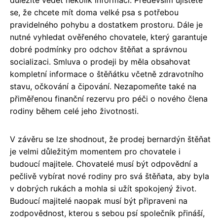
důležité vědět několik informací. Především ujistěte
se, že chcete mít doma velké psa s potřebou
pravidelného pohybu a dostatkem prostoru. Dále je
nutné vyhledat ověřeného chovatele, který garantuje
dobré podmínky pro odchov štěňat a správnou
socializaci. Smluva o prodeji by měla obsahovat
kompletní informace o štěňátku včetně zdravotního
stavu, očkování a čipování. Nezapomeňte také na
přiměřenou finanční rezervu pro péči o nového člena
rodiny během celé jeho životnosti.
V závěru se lze shodnout, že prodej bernardýn štěňat
je velmi důležitým momentem pro chovatele i
budoucí majitele. Chovatelé musí být odpovědní a
pečlivě vybírat nové rodiny pro svá štěňata, aby byla
v dobrých rukách a mohla si užít spokojený život.
Budoucí majitelé naopak musí být připraveni na
zodpovědnost, kterou s sebou psí společník přináší,