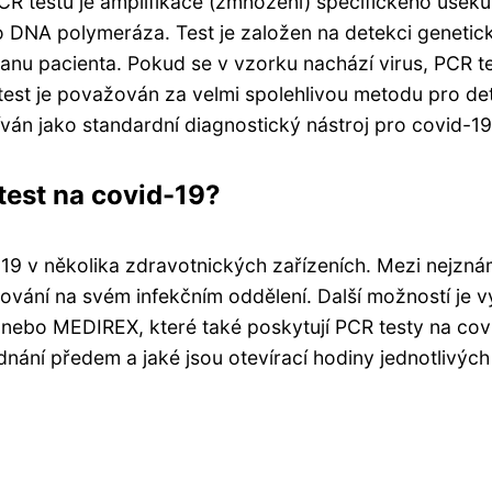
R testu je amplifikace (zmnožení) specifického úseku
DNA polymeráza. Test je založen na detekci genetic
anu pacienta. Pokud se v vzorku nachází virus, PCR t
R test je považován za velmi spolehlivou metodu pro de
ván jako standardní diagnostický nástroj pro covid-19
test na covid-19?
19 v několika zdravotnických zařízeních. Mezi nejzná
ování na svém infekčním oddělení. Další možností je v
nebo MEDIREX, které také poskytují PCR testy na cov
jednání předem a jaké jsou otevírací hodiny jednotlivých