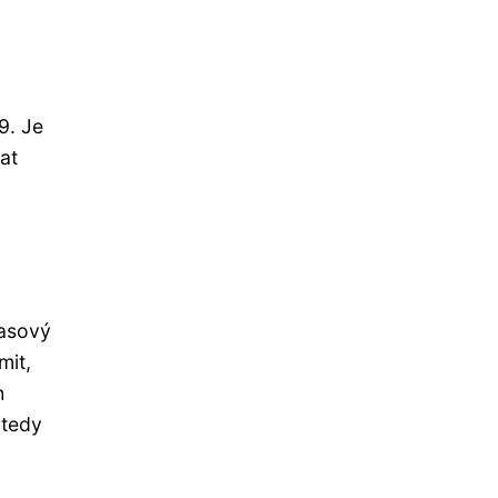
9. Je
at
časový
mit,
h
 tedy