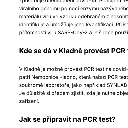
způsobuje onemocnění covid-19. Principem PC
virálního genomu pomocí enzymu nazývaného 
materiálu viru ve vzorku odebraném z nosohlt
identifikuje a umožňuje jeho kvantifikaci. PC
přítomnosti viru SARS-CoV-2 a je široce použí
Kde se dá v Kladně provést PCR 
V Kladně je možné provést PCR test na covid-
patří Nemocnice Kladno, která nabízí PCR test
soukromé laboratoře, jako například SYNLAB 
Je důležité si předem zjistit, zda je nutné ob
zařízení.
Jak se připravit na PCR test?