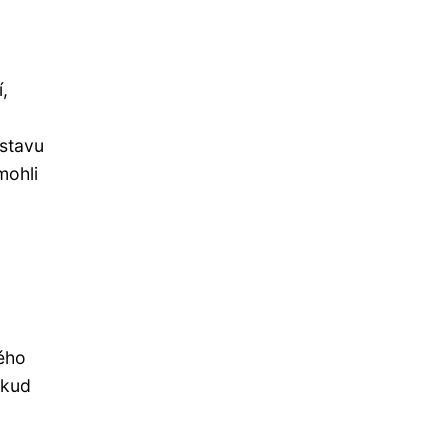
,
 stavu
mohli
ného
okud