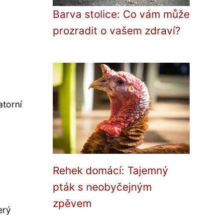
Barva stolice: Co vám může
prozradit o vašem zdraví?
atorní
i
Rehek domácí: Tajemný
pták s neobyčejným
zpěvem
erý