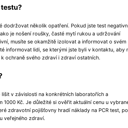
 testu?
é dodržovat několik opatření. Pokud jste test negativní
jako je nošení roušky, časté mytí rukou a udržování
tivní, musíte se okamžitě izolovat a informovat o svém
té informovat lidi, se kterými jste byli v kontaktu, aby 
 k ochraně svého zdraví i zdraví ostatních.
?
šit v závislosti na konkrétních laboratořích a
1000 Kč. Je důležité si ověřit aktuální cenu u vybra
ré zdravotní pojišťovny hradí náklady na PCR test, p
u veřejného zdraví.