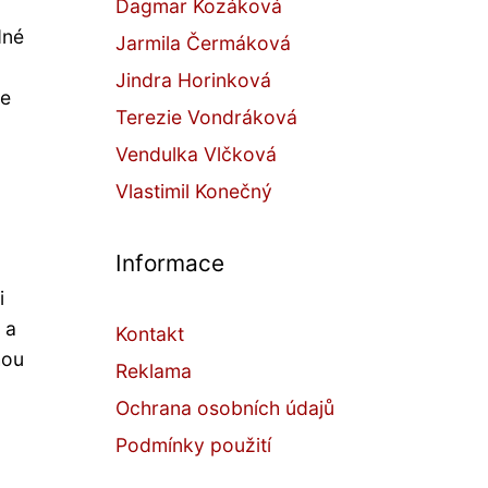
Dagmar Kozáková
dné
Jarmila Čermáková
Jindra Horinková
se
Terezie Vondráková
Vendulka Vlčková
Vlastimil Konečný
Informace
i
 a
Kontakt
hou
Reklama
Ochrana osobních údajů
Podmínky použití