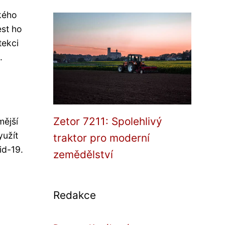
kého
est ho
tekci
.
Zetor 7211: Spolehlivý
mější
yužít
traktor pro moderní
id-19.
zemědělství
Redakce