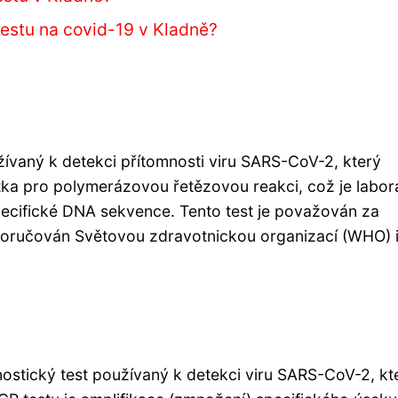
 testu na covid-19 v Kladně?
žívaný k detekci přítomnosti viru SARS-CoV-2, který
ka pro polymerázovou řetězovou reakci, což je labor
cifické DNA sekvence. Tento test je považován za
doporučován Světovou zdravotnickou organizací (WHO) 
nostický test používaný k detekci viru SARS-CoV-2, kt