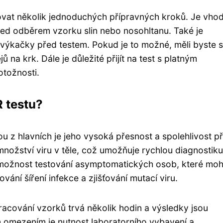
ovat několik jednoduchých přípravných kroků. Je vho
t před odběrem vzorku slin nebo nosohltanu. Také je
výkačky před testem. Pokud je to možné, měli byste 
na krk. Dále je důležité přijít na test s platným
tožnosti.
 testu?
 z hlavních je jeho vysoká přesnost a spolehlivost př
 množství viru v těle, což umožňuje rychlou diagnostiku
e možnost testování asymptomatických osob, které mo
vání šíření infekce a zjišťování mutací viru.
acování vzorků trvá několik hodin a výsledky jsou
 omezením je nutnost laboratorního vybavení a