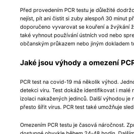
Před provedením PCR testu je důležité dodrž
nejíst, pít ani čistit si zuby alespoň 30 minu
doporučeno vyvarovat se kouření a žvýkání ž
také vyhnout používání ústních vod nebo sprejů 
občanským průkazem nebo jiným dokladem to
Jaké jsou výhody a omezení PCR
PCR test na covid-19 má několik výhod. Jednou
detekci viru. Test dokáže identifikovat i malé
izolaci nakažených jedinců. Další výhodou j
přesto šířit virus. PCR test také umožňuje sledo
Omezením PCR testu je časová náročnost. Zpr
dostupné obvykle během 24-48 hodin. Dalším