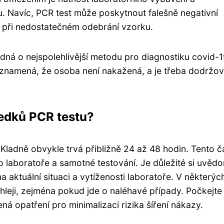
u. Navíc, PCR test může poskytnout falešně negativní
o při nedostatečném odebrání vzorku.
dná o nejspolehlivější metodu pro diagnostiku covid-1
neznamená, že osoba není nakažená, a je třeba dodržov
ledků PCR testu?
Kladně obvykle trvá přibližně 24 až 48 hodin. Tento 
 laboratoře a samotné testování. Je důležité si uvědo
a aktuální situaci a vytíženosti laboratoře. V některýc
leji, zejména pokud jde o naléhavé případy. Počkejte
ná opatření pro minimalizaci rizika šíření nákazy.