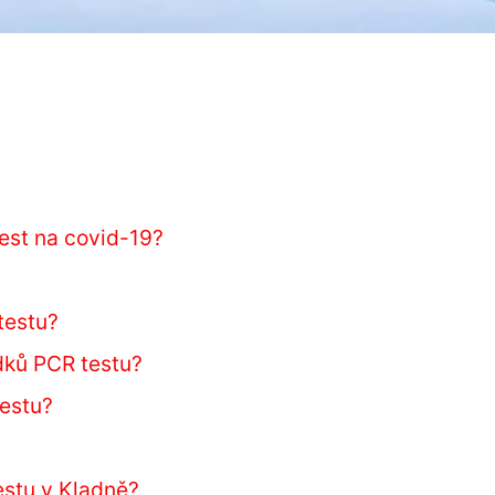
est na covid-19?
testu?
dků PCR testu?
testu?
estu v Kladně?