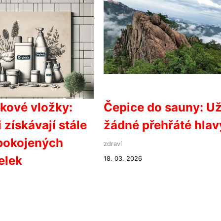
kové vložky:
Čepice do sauny: U
 získávají stále
žádné přehřáté hlav
pokojených
zdraví
elek
18. 03. 2026