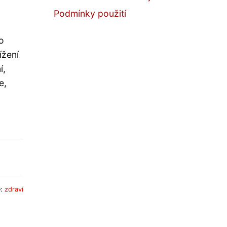
Podmínky použití
o
ížení
í,
e,
e:
zdraví