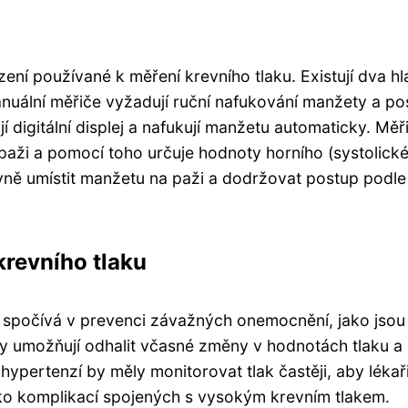
zení používané k měření krevního tlaku. Existují dva hl
anuální měřiče vyžadují ruční nafukování manžety a po
digitální displej a nafukují manžetu automaticky. Měř
v paži a pomocí toho určuje hodnoty horního (systolick
rávně umístit manžetu na paži a dodržovat postup podle
krevního tlaku
u spočívá v prevenci závažných onemocnění, jako jsou
ly umožňují odhalit včasné změny v hodnotách tlaku a
hypertenzí by měly monitorovat tlak častěji, aby lékař
ziko komplikací spojených s vysokým krevním tlakem.