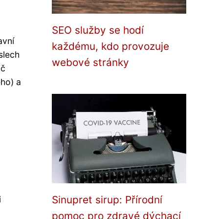
SEO služby se hodí
avní
každému, kdo provozuje
slech
webové stránky
ič
ého) a
Sinupret sirup: Přírodní
i
pomoc pro zdravé dýchací