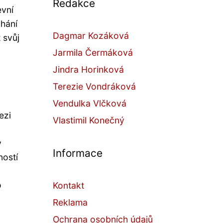
Redakce
evní
lhání
Dagmar Kozáková
 svůj
Jarmila Čermáková
Jindra Horinková
Terezie Vondráková
Vendulka Vlčková
ezi
Vlastimil Konečný
y
Informace
ností
o
Kontakt
Reklama
Ochrana osobních údajů