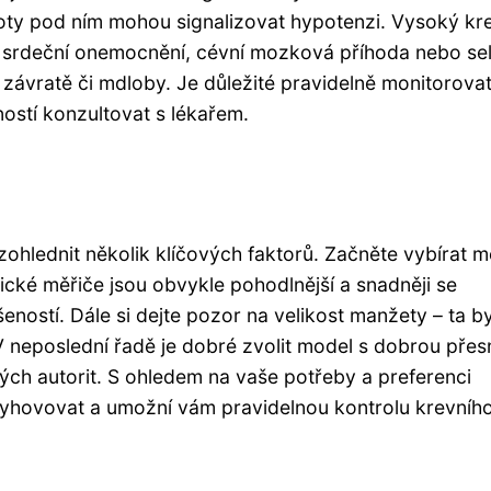
ty pod ním mohou signalizovat hypotenzi. Vysoký kr
e srdeční onemocnění, cévní mozková příhoda nebo se
 závratě či mdloby. Je důležité pravidelně monitorovat
ností konzultovat s lékařem.
zohlednit několik klíčových faktorů. Začněte vybírat m
ké měřiče jsou obvykle pohodlnější a snadněji se
eností. Dále si dejte pozor na velikost manžety – ta b
neposlední řadě je dobré zvolit model s dobrou přes
ských autorit. S ohledem na vaše potřeby a preferenci
 vyhovovat a umožní vám pravidelnou kontrolu krevníh