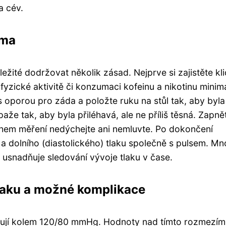
a cév.
oma
ežité dodržovat několik zásad. Nejprve si zajistěte kl
fyzické aktivitě či konzumaci kofeinu a nikotinu minim
 oporou pro záda a položte ruku na stůl tak, aby byla
že tak, aby byla přiléhavá, ale ne příliš těsná. Zapně
 Během měření nedýchejte ani nemluvte. Po dokončení
a dolního (diastolického) tlaku společně s pulsem. M
 usnadňuje sledování vývoje tlaku v čase.
laku a možné komplikace
bují kolem 120/80 mmHg. Hodnoty nad tímto rozmezím