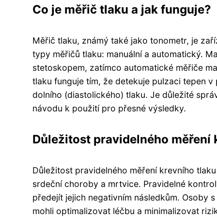
Co je měřič tlaku a jak funguje?
Měřič tlaku, známý také jako tonometr, je zaří
typy měřičů tlaku: manuální a automatický. M
stetoskopem, zatímco automatické měřiče mají 
tlaku funguje tím, že detekuje pulzaci tepen 
dolního (diastolického) tlaku. Je důležité sp
návodu k použití pro přesné výsledky.
Důležitost pravidelného měření 
Důležitost pravidelného měření krevního tlak
srdeční choroby a mrtvice. Pravidelné kontro
předejít jejich negativním následkům. Osoby s 
mohli optimalizovat léčbu a minimalizovat ri