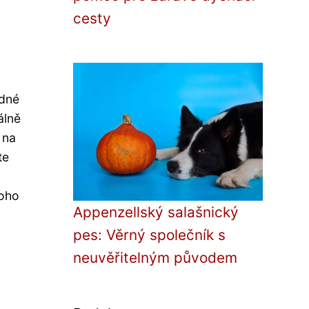
cesty
idné
álně
 na
te
noho
Appenzellský salašnický
pes: Věrný společník s
neuvěřitelným původem