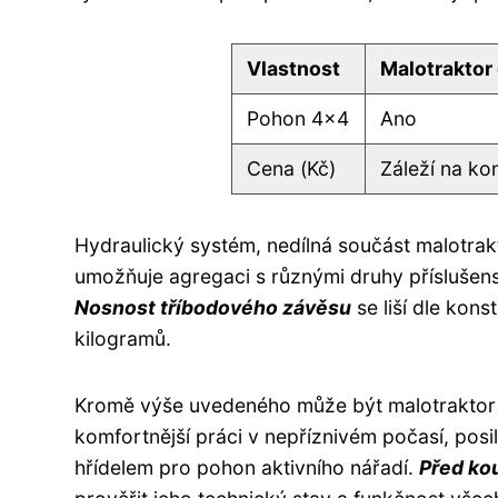
Vlastnost
Malotraktor
Pohon 4x4
Ano
Cena (Kč)
Záleží na ko
Hydraulický systém, nedílná součást malotra
umožňuje agregaci s různými druhy příslušenstv
Nosnost tříbodového závěsu
se liší dle kon
kilogramů.
Kromě výše uvedeného může být malotraktor v
komfortnější práci v nepříznivém počasí, pos
hřídelem pro pohon aktivního nářadí.
Před ko