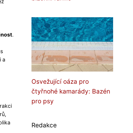
ež
čnost
.
 s
i a
Osvežující oáza pro
čtyřnohé kamarády: Bazén
pro psy
rakci
rů,
olika
Redakce