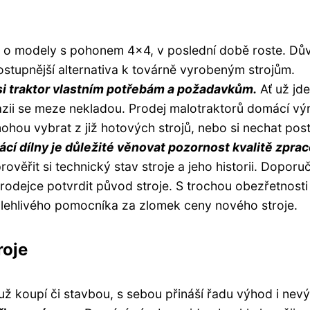
a o modely s pohonem 4x4, v poslední době roste. Dů
dostupnější alternativa k továrně vyrobeným strojům.
i traktor vlastním potřebám a požadavkům.
Ať už jde
azii se meze nekladou. Prodej malotraktorů domácí vý
ohou vybrat z již hotových strojů, nebo si nechat post
ácí dílny je důležité věnovat pozornost kvalitě zpra
rověřit si technický stav stroje a jeho historii. Doporu
rodejce potvrdit původ stroje. S trochou obezřetnosti
olehlivého pomocníka za zlomek ceny nového stroje.
roje
už koupí či stavbou, s sebou přináší řadu výhod i nev