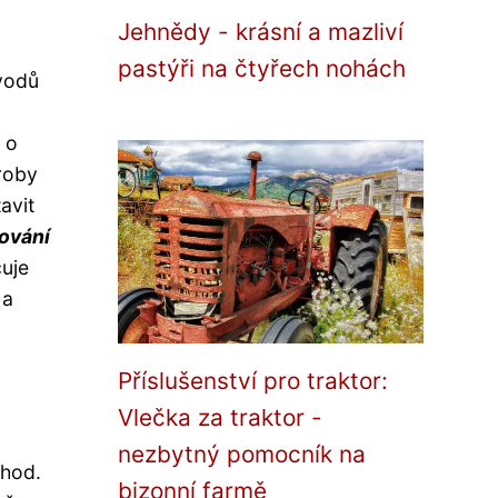
Jehnědy - krásní a mazliví
pastýři na čtyřech nohách
vodů
 o
roby
avit
cování
čuje
 a
Příslušenství pro traktor:
Vlečka za traktor -
nezbytný pomocník na
ýhod.
bizonní farmě