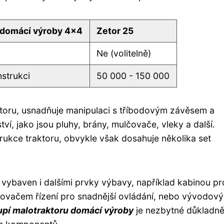
 domácí výroby 4x4
Zetor 25
Ne (volitelně)
nstrukci
50 000 - 150 000
ktoru, usnadňuje manipulaci s tříbodovým závěsem a
í, jako jsou pluhy, brány, mulčovače, vleky a další.
strukce traktoru, obvykle však dosahuje několika set
ybaven i dalšími prvky výbavy, například kabinou pr
ilovačem řízení pro snadnější ovládání, nebo vývodov
upí malotraktoru domácí výroby
je nezbytné důkladn