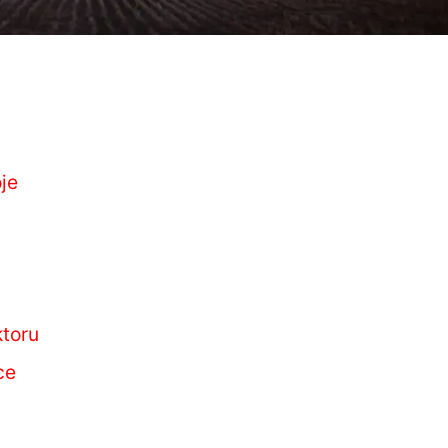
je
ktoru
ce