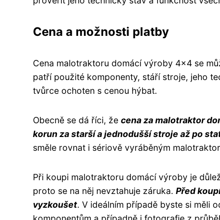
prověřit jeho technický stav a funkčnost vše
Cena a možnosti platby
Cena malotraktoru domácí výroby 4x4 se může 
patří použité komponenty, stáří stroje, jeho t
tvůrce ochoten s cenou hýbat.
Obecně se dá říci, že
cena za malotraktor do
korun za starší a jednodušší stroje až po sta
směle rovnat i sériově vyráběným malotrakto
Při koupi malotraktoru domácí výroby je důlež
proto se na něj nevztahuje záruka.
Před koupí
vyzkoušet
. V ideálním případě byste si měli
komponentům a případně i fotografie z průbě