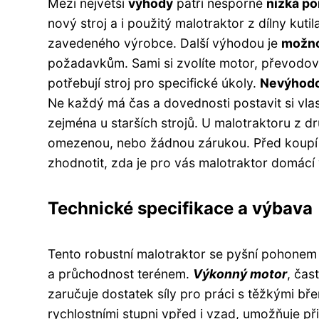
Mezi největší
výhody
patří nesporně
nízká po
nový stroj a i použitý malotraktor z dílny kut
zavedeného výrobce. Další výhodou je
možno
požadavkům. Sami si zvolíte motor, převodovku
potřebují stroj pro specifické úkoly.
Nevýhod
Ne každý má čas a dovednosti postavit si vlas
zejména u starších strojů. U malotraktoru z dr
omezenou, nebo žádnou zárukou. Před koupí či
zhodnotit, zda je pro vás malotraktor domácí
Technické specifikace a výbava
Tento robustní malotraktor se pyšní pohonem 
a průchodnost terénem.
Výkonný motor
, čas
zaručuje dostatek síly pro práci s těžkými b
rychlostními stupni vpřed i vzad, umožňuje př