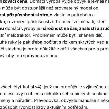
řizovací cena
. Domácí výroba vyjde obvykle levněji n
ila může být dostupnější než srovnatelný model od
st přizpůsobení si stroje
vlastním potřebám a
, rozměry i příslušenství. To ocení zejména ti, kteří
ou
domácí výroby je
náročnost na čas, znalosti a zru
tní malotraktor. Problémem může být i shánění dílů,
uhé ruky je pak třeba počítat s rizikem skrytých vad a
 stavbou je proto důležité zvážit všechna pro a prot
 výroby tou správnou volbou.
všech čtyř kol (4x4), jenž mu propůjčuje výjimečnou t
to dieselový o objemu několika set kubických centimet
řemeny a nářadím. Převodovka, obvykle manuální s něk
izpůsobit rychlost jízdy aktuálním potřebám.