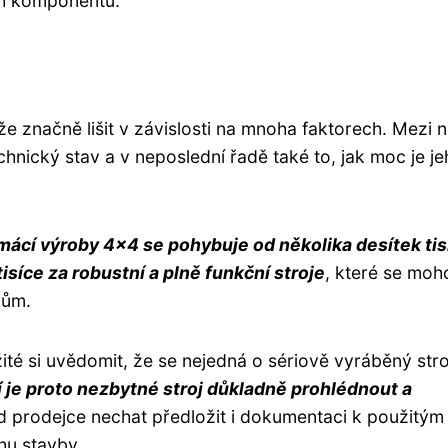
ch komponentů.
značně lišit v závislosti na mnoha faktorech. Mezi 
echnický stav a v neposlední řadě také to, jak moc je j
mácí výroby 4x4 se pohybuje od několika desítek tis
tisíce za robustní a plně funkční stroje
, které se moh
rům.
ité si uvědomit, že se nejedná o sériově vyráběný stro
 je proto nezbytné stroj důkladně prohlédnout a
 od prodejce nechat předložit i dokumentaci k použitým
hu stavby.