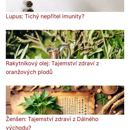
Lupus: Tichý nepřítel imunity?
Rakytníkový olej: Tajemství zdraví z
oranžových plodů
Ženšen: Tajemství zdraví z Dálného
východu?