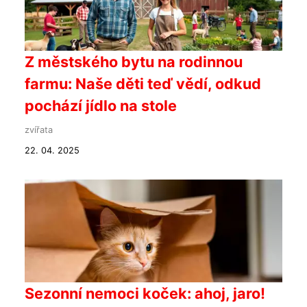
Z městského bytu na rodinnou
farmu: Naše děti teď vědí, odkud
pochází jídlo na stole
zvířata
22. 04. 2025
Sezonní nemoci koček: ahoj, jaro!