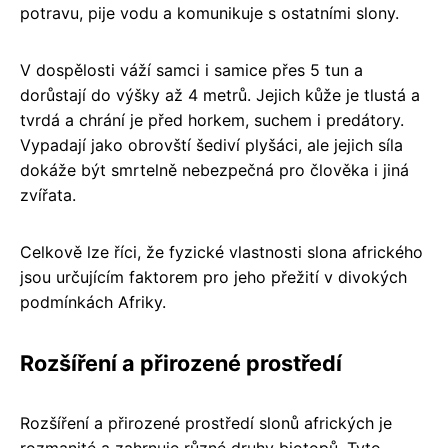
potravu, pije vodu a komunikuje s ostatními slony.
V dospělosti váží samci i samice přes 5 tun a
dorůstají do výšky až 4 metrů. Jejich kůže je tlustá a
tvrdá a chrání je před horkem, suchem i predátory.
Vypadají jako obrovští šediví plyšáci, ale jejich síla
dokáže být smrtelně nebezpečná pro člověka i jiná
zvířata.
Celkově lze říci, že fyzické vlastnosti slona afrického
jsou určujícím faktorem pro jeho přežití v divokých
podmínkách Afriky.
Rozšíření a přirozené prostředí
Rozšíření a přirozené prostředí slonů afrických je
rozmanité a zahrnuje různé druhy biotopů. Tyto