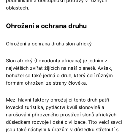
podmínkám a dostupnosti potravy v různých
oblastech.
Ohrožení a ochrana druhu
Ohrožení a ochrana druhu slon africký
Slon africký (Loxodonta africana) je jedním z
největších zvířat žijících na naší planetě. Avšak,
bohužel se také jedná o druh, který čelí různým
formám ohrožení ze strany člověka.
Mezi hlavní faktory ohrožující tento druh patří
lovecká turistika, pytláctví kvůli slonovině a
narušování přirozeného prostředí slonů afrických
důsledkem rozvoje lidské civilizace. Tito velcí savci
jsou také náchylni k úrazům v důsledku střetnutí s