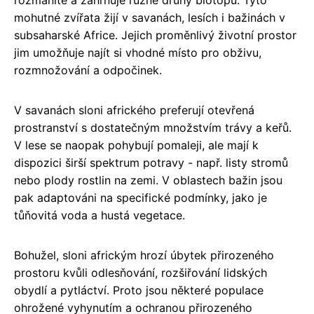
mohutné zvířata žijí v savanách, lesích i bažinách v
subsaharské Africe. Jejich proměnlivý životní prostor
jim umožňuje najít si vhodné místo pro obživu,
rozmnožování a odpočinek.
V savanách sloni afrického preferují otevřená
prostranství s dostatečným množstvím trávy a keřů.
V lese se naopak pohybují pomaleji, ale mají k
dispozici širší spektrum potravy - např. listy stromů
nebo plody rostlin na zemi. V oblastech bažin jsou
pak adaptováni na specifické podmínky, jako je
tůňovitá voda a hustá vegetace.
Bohužel, sloni africkým hrozí úbytek přirozeného
prostoru kvůli odlesňování, rozšiřování lidských
obydlí a pytláctví. Proto jsou některé populace
ohrožené vyhynutím a ochranou přirozeného