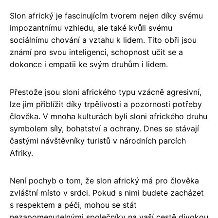
Slon africký je fascinujícím tvorem nejen díky svému
impozantnímu vzhledu, ale také kvůli svému
sociálnímu chování a vztahu k lidem. Tito obři jsou
známí pro svou inteligenci, schopnost učit se a
dokonce i empatii ke svým druhům i lidem.
Přestože jsou sloni afrického typu vzácně agresivní,
lze jim přiblížit díky trpělivosti a pozornosti potřeby
člověka. V mnoha kulturách byli sloni afrického druhu
symbolem síly, bohatství a ochrany. Dnes se stávají
častými návštěvníky turistů v národních parcích
Afriky.
Není pochyb o tom, že slon africký má pro člověka
zvláštní místo v srdci. Pokud s nimi budete zacházet
s respektem a péči, mohou se stát
nezapomenutelnými společníky na vaší cestě divokou