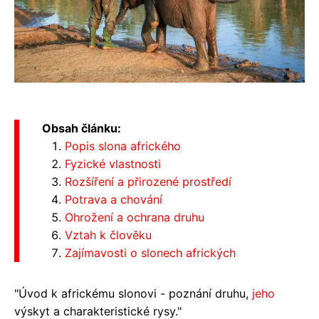
Obsah článku:
Popis slona afrického
Fyzické vlastnosti
Rozšíření a přirozené prostředí
Potrava a chování
Ohrožení a ochrana druhu
Vztah k člověku
Zajímavosti o slonech afrických
"Úvod k africkému slonovi - poznání druhu,
jeho
výskyt a charakteristické rysy."