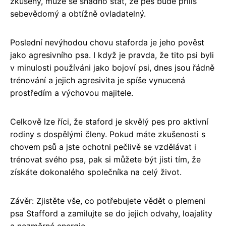
zkušený, může se snadno stát, že pes bude příliš
sebevědomý a obtížně ovladatelný.
Poslední nevýhodou chovu staforda je jeho pověst
jako agresivního psa. I když je pravda, že tito psi byli
v minulosti používáni jako bojoví psi, dnes jsou řádně
trénování a jejich agresivita je spíše vynucená
prostředím a výchovou majitele.
Celkově lze říci, že staford je skvělý pes pro aktivní
rodiny s dospělými členy. Pokud máte zkušenosti s
chovem psů a jste ochotni pečlivě se vzdělávat i
trénovat svého psa, pak si můžete být jisti tím, že
získáte dokonalého společníka na celý život.
Závěr: Zjistěte vše, co potřebujete vědět o plemeni
psa Stafford a zamilujte se do jejich odvahy, loajality
a nezměrné energie.