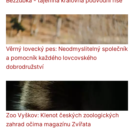
Bezzubka - tajemná královna podvodní říše
Věrný lovecký pes: Neodmyslitelný společník
a pomocník každého lovcovského
dobrodružství
Zoo Vyškov: Klenot českých zoologických
zahrad očima magazínu Zvířata