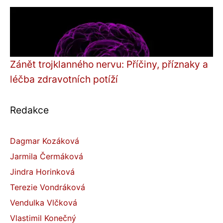
Zánět trojklanného nervu: Příčiny, příznaky a
léčba zdravotních potíží
Redakce
Dagmar Kozáková
Jarmila Čermáková
Jindra Horinková
Terezie Vondráková
Vendulka Vlčková
Vlastimil Konečný