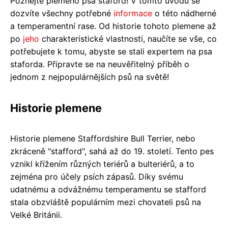
Poznejte plemeno psa staford! V tomto úvodu se
dozvíte všechny potřebné
informace
o této nádherné
a temperamentní rase. Od historie tohoto plemene až
po
jeho
charakteristické vlastnosti, naučíte se vše, co
potřebujete k tomu, abyste se stali expertem na psa
staforda. Připravte se na neuvěřitelný příběh o
jednom z nejpopulárnějších psů na světě!
Historie plemene
Historie plemene Staffordshire Bull Terrier, nebo
zkráceně "stafford", sahá až do 19. století. Tento pes
vznikl křížením různých teriérů a bulteriérů, a to
zejména pro účely psích zápasů. Díky svému
udatnému a odvážnému temperamentu se stafford
stala obzvláště populárním mezi chovateli psů na
Velké Británii.