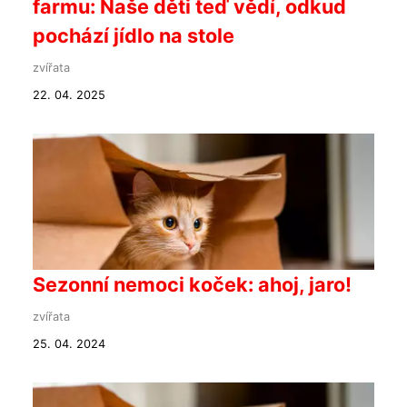
farmu: Naše děti teď vědí, odkud
pochází jídlo na stole
zvířata
22. 04. 2025
Sezonní nemoci koček: ahoj, jaro!
zvířata
25. 04. 2024