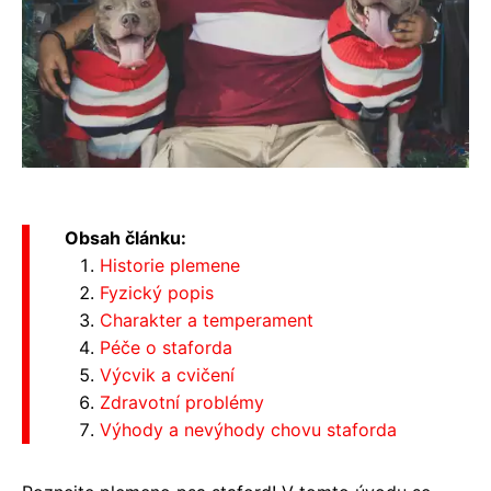
Obsah článku:
Historie plemene
Fyzický popis
Charakter a temperament
Péče o staforda
Výcvik a cvičení
Zdravotní problémy
Výhody a nevýhody chovu staforda