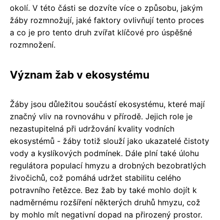
okolí. V této části se dozvíte více o způsobu, jakým
žáby rozmnožují, jaké faktory ovlivňují tento proces
a co je pro tento druh zvířat klíčové pro úspěšné
rozmnožení.
Význam žab v ekosystému
Žáby jsou důležitou součástí ekosystému, které mají
značný vliv na rovnováhu v přírodě. Jejich role je
nezastupitelná při udržování kvality vodních
ekosystémů - žáby totiž slouží jako ukazatelé čistoty
vody a kyslíkových podmínek. Dále plní také úlohu
regulátora populací hmyzu a drobných bezobratlých
živočichů, což pomáhá udržet stabilitu celého
potravního řetězce. Bez žab by také mohlo dojít k
nadměrnému rozšíření některých druhů hmyzu, což
by mohlo mít negativní dopad na přirozený prostor.