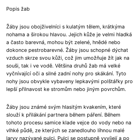
Popis žab
Žáby jsou obojživelníci s kulatým tělem, krátkýma
nohama a širokou hlavou. Jejich kůže je velmi hladká
a často barevná, mohou být zelené, hnědé nebo
dokonce pestrobarevné. Žáby jsou schopné dýchat
vzduch skrze svou kůži, což jim umožňuje žít jak na
souši, tak i ve vodě. Většina druhů žab má velké
vyčnívající oči a silné zadní nohy pro skákání. Tyto
nohy jsou obvykle vybaveny lepkavými polštářky pro
lepší přilnavost ke stromům nebo jiným povrchům.
Žáby jsou známé svým hlasitým kvakením, které
slouží k přilákání partnera během páření. Během
tohoto procesu samice klade vejce do vody nebo na
vlhké půdě, ze kterých se zanedlouho líhnou malé
larvy nazývané pulci. Pulci se postupně vyvíjejí a po