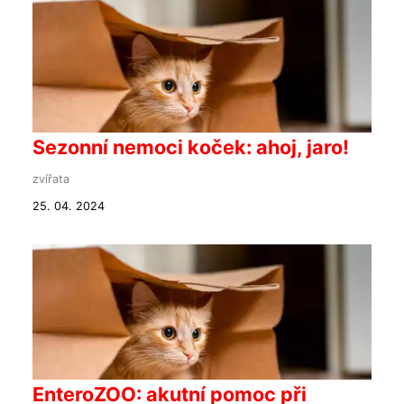
Sezonní nemoci koček: ahoj, jaro!
zvířata
25. 04. 2024
EnteroZOO: akutní pomoc při