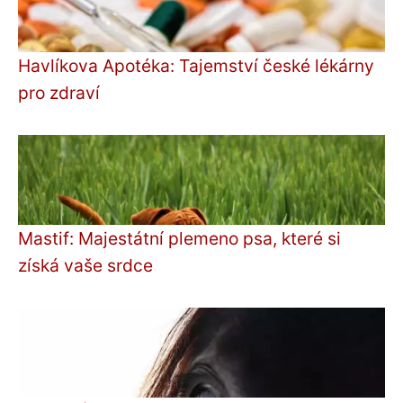
Havlíkova Apotéka: Tajemství české lékárny
pro zdraví
Mastif: Majestátní plemeno psa, které si
získá vaše srdce