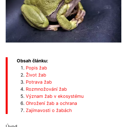
Obsah článku:
Popis žab
Život žab
Potrava žab
Rozmnožování žab
Význam žab v ekosystému
Ohrožení žab a ochrana
Zajímavosti o žabách
Úvod