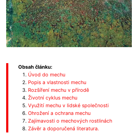
Obsah článku:
Úvod do mechu
Popis a vlastnosti mechu
Rozšíření mechu v přírodě
Životní cyklus mechu
Využití mechu v lidské společnosti
Ohrožení a ochrana mechu
Zajímavosti o mechových rostlinách
Závěr a doporučená literatura.