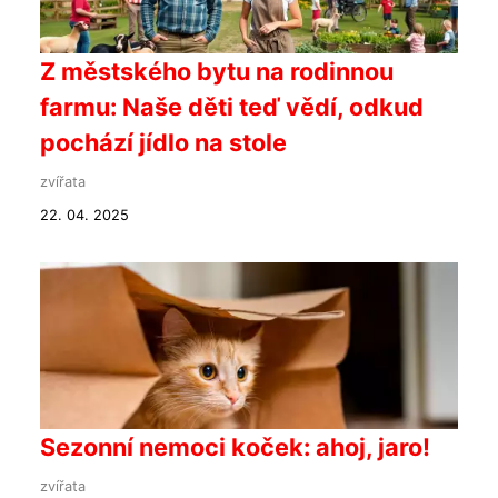
Z městského bytu na rodinnou
farmu: Naše děti teď vědí, odkud
pochází jídlo na stole
zvířata
22. 04. 2025
Sezonní nemoci koček: ahoj, jaro!
zvířata