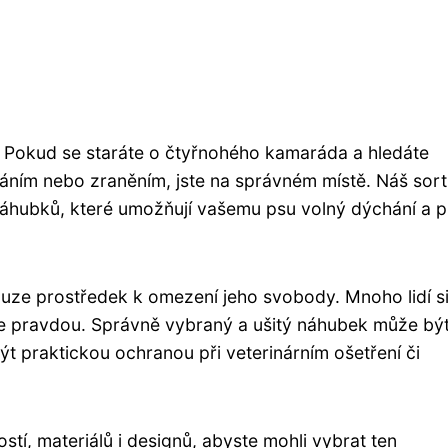
! Pokud se staráte o čtyřnohého kamaráda a hledáte
áním nebo zraněním, jste na správném místě. Náš sor
náhubků, které umožňují vašemu psu volný dýchání a pi
uze prostředek k omezení jeho svobody. Mnoho lidí s
k je pravdou. Správně vybraný a ušitý náhubek může bý
 praktickou ochranou při veterinárním ošetření či
tí, materiálů i designů, abyste mohli vybrat ten