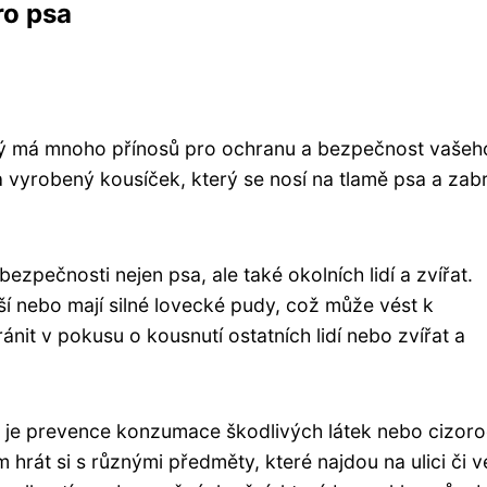
o psa
rý má mnoho přínosů pro ochranu a bezpečnost vašeh
a vyrobený kousíček, který se nosí na tlamě psa a zab
zpečnosti nejen psa, ale také okolních lidí a zvířat.
ší nebo mají silné lovecké pudy, což může vést k
t v pokusu o kousnutí ostatních lidí nebo zvířat a
je prevence konzumace škodlivých látek nebo cizor
m hrát si s různými předměty, které najdou na ulici či 