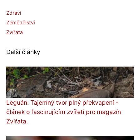
Zdraví
Zemědělství
Zvířata
Další články
Leguán: Tajemný tvor plný překvapení -
článek o fascinujícím zvířeti pro magazín
Zvířata.