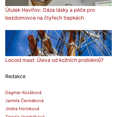
Útulek Havířov: Oáza lásky a péče pro
bezdomovce na čtyřech tlapkách
Locoid mast: Úleva od kožních problémů?
Redakce
Dagmar Kozáková
Jarmila Čermáková
Jindra Horinková
Terezie Vondráková