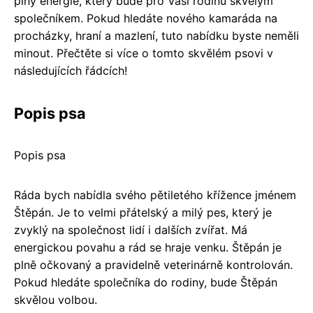
plný energie, který bude pro Vaši rodinu skvělým
společníkem. Pokud hledáte nového kamaráda na
procházky, hraní a mazlení, tuto nabídku byste neměli
minout. Přečtěte si více o tomto skvělém psovi v
následujících řádcích!
Popis psa
Popis psa
Ráda bych nabídla svého pětiletého křížence jménem
Štěpán. Je to velmi přátelský a milý pes, který je
zvyklý na společnost lidí i dalších zvířat. Má
energickou povahu a rád se hraje venku. Štěpán je
plně očkovaný a pravidelně veterinárně kontrolován.
Pokud hledáte společníka do rodiny, bude Štěpán
skvělou volbou.