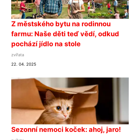
Z městského bytu na rodinnou
farmu: Naše děti teď vědí, odkud
pochází jídlo na stole
zvířata
22. 04. 2025
Sezonní nemoci koček: ahoj, jaro!