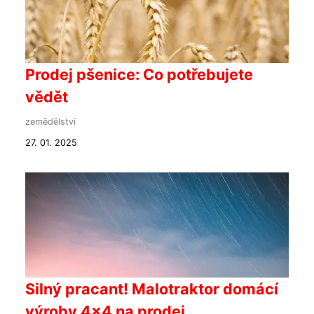
Prodej pšenice: Co potřebujete
vědět
zemědělství
27. 01. 2025
Silný pracant! Malotraktor domácí
výroby 4x4 na prodej.