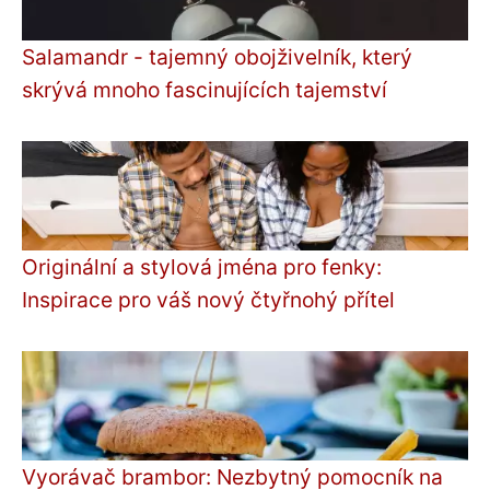
Salamandr - tajemný obojživelník, který
skrývá mnoho fascinujících tajemství
Originální a stylová jména pro fenky:
Inspirace pro váš nový čtyřnohý přítel
Vyorávač brambor: Nezbytný pomocník na