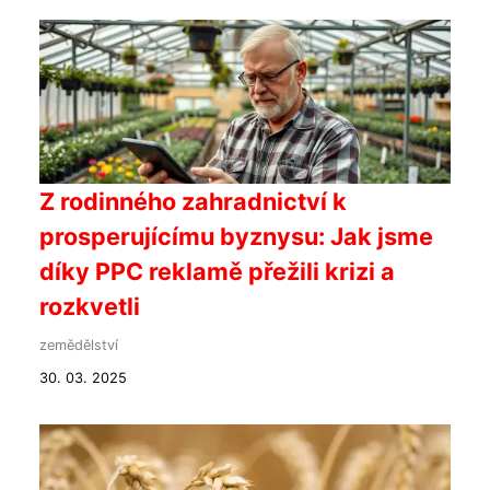
Z rodinného zahradnictví k
prosperujícímu byznysu: Jak jsme
díky PPC reklamě přežili krizi a
rozkvetli
zemědělství
30. 03. 2025