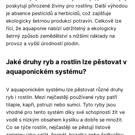
poskytují přirozené živiny pro rostliny. Další výhodou
je absence pesticidů a herbicidů, což zajišťuje
ekologicky šetrnou produkci potravin. Celkově lze
říci, že aquaponie nabízí udržitelný a ekologicky
šetrný způsob zemědělství s nižšími náklady na
provoz a vyšší úrodností plodin.
Jaké druhy ryb a rostlin lze pěstovat v
aquaponickém systému?
V aquaponickém systému lze pěstovat různé druhy
ryb i rostlin. Mezi nejčastěji používané ryby patří
tilapie, kapři, pstruzi nebo sumci. Tyto ryby jsou
vhodné pro tento systém díky své schopnosti žít ve
vodě s nízkým obsahem kyslíku a dobře se množit.
Co se týče rostlin, nejčastěji se pěstují listové
zeleniny jako salát, špenát, bazalka nebo ředkvičky.