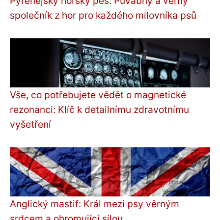
Pyrenejský horský pes: Půvabný a věrný
společník z hor pro každého milovníka psů
Vše, co potřebujete vědět o magnetické
rezonanci: Klíč k detailnímu zdravotnímu
vyšetření
Anglický mastif: Král mezi psy věrným
srdcem a ohromující silou