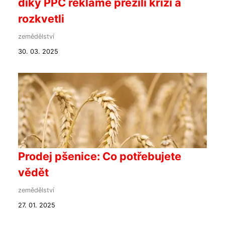
díky PPC reklamě přežili krizi a
rozkvetli
zemědělství
30. 03. 2025
Prodej pšenice: Co potřebujete
vědět
zemědělství
27. 01. 2025