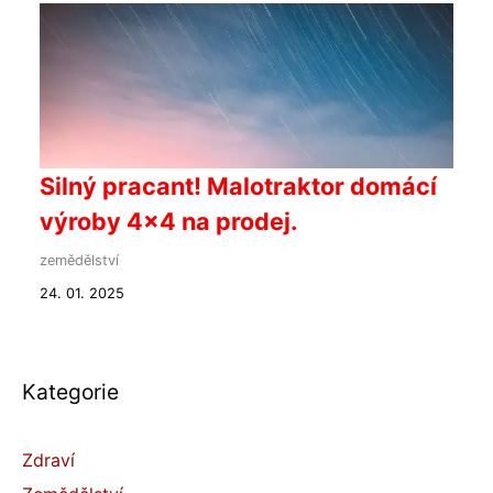
Silný pracant! Malotraktor domácí
výroby 4x4 na prodej.
zemědělství
24. 01. 2025
Kategorie
Zdraví