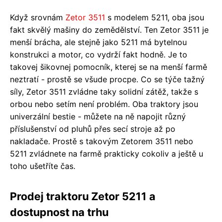
Když srovnám
Zetor 3511
s modelem 5211, oba jsou
fakt skvělý mašiny do zemědělství. Ten Zetor 3511 je
menší brácha, ale stejně jako 5211 má bytelnou
konstrukci a motor, co vydrží fakt hodně. Je to
takovej šikovnej pomocník, kterej se na menší farmě
neztratí - prostě se všude procpe. Co se týče tažný
síly, Zetor 3511 zvládne taky solidní zátěž, takže s
orbou nebo setím není problém. Oba traktory jsou
univerzální bestie - můžete na ně napojit různý
příslušenství od pluhů přes secí stroje až po
nakladače. Prostě s takovým Zetorem 3511 nebo
5211 zvládnete na farmě prakticky cokoliv a ještě u
toho ušetříte čas.
Prodej traktoru Zetor 5211 a
dostupnost na trhu