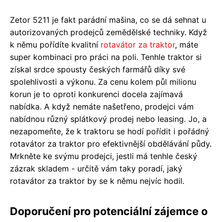
Zetor 5211 je fakt parádní mašina, co se dá sehnat u
autorizovaných prodejců zemědělské techniky. Když
k němu pořídíte kvalitní
rotavátor za traktor
, máte
super kombinaci pro práci na poli. Tenhle traktor si
získal srdce spousty českých farmářů díky své
spolehlivosti a výkonu. Za cenu kolem půl milionu
korun je to oproti konkurenci docela zajímavá
nabídka. A když nemáte našetřeno, prodejci vám
nabídnou různý splátkový prodej nebo leasing. Jo, a
nezapomeňte, že k traktoru se hodí pořídit i pořádný
rotavátor za traktor pro efektivnější obdělávání půdy.
Mrkněte ke svýmu prodejci, jestli má tenhle český
zázrak skladem - určitě vám taky poradí, jaký
rotavátor za traktor by se k němu nejvíc hodil.
Doporučení pro potenciální zájemce o