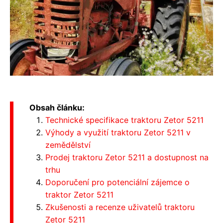
Obsah článku:
Technické specifikace traktoru Zetor 5211
Výhody a využití traktoru Zetor 5211 v
zemědělství
Prodej traktoru Zetor 5211 a dostupnost na
trhu
Doporučení pro potenciální zájemce o
traktor Zetor 5211
Zkušenosti a recenze uživatelů traktoru
Zetor 5211