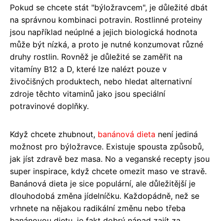
Pokud se chcete stát "býložravcem", je důležité dbát
na správnou kombinaci potravin. Rostlinné proteiny
jsou například neúplné a jejich biologická hodnota
může být nízká, a proto je nutné konzumovat různé
druhy rostlin. Rovněž je důležité se zaměřit na
vitamíny B12 a D, které lze nalézt pouze v
živočišných produktech, nebo hledat alternativní
zdroje těchto vitaminů jako jsou speciální
potravinové doplňky.
Když chcete zhubnout,
banánová dieta
není jediná
možnost pro býložravce. Existuje spousta způsobů,
jak jíst zdravě bez masa. No a veganské recepty jsou
super inspirace, když chcete omezit maso ve stravě.
Banánová dieta je sice populární, ale důležitější je
dlouhodobá změna jídelníčku. Každopádně, než se
vrhnete na nějakou radikální změnu nebo třeba
banánovou dietu, je fakt dobrý nápad zajít za