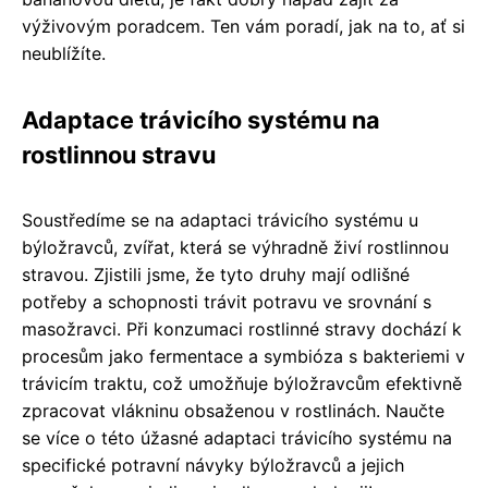
výživovým poradcem. Ten vám poradí, jak na to, ať si
neublížíte.
Adaptace trávicího systému na
rostlinnou stravu
Soustředíme se na adaptaci trávicího systému u
býložravců, zvířat, která se výhradně živí rostlinnou
stravou. Zjistili jsme, že tyto druhy mají odlišné
potřeby a schopnosti trávit potravu ve srovnání s
masožravci. Při konzumaci rostlinné stravy dochází k
procesům jako fermentace a symbióza s bakteriemi v
trávicím traktu, což umožňuje býložravcům efektivně
zpracovat vlákninu obsaženou v rostlinách. Naučte
se více o této úžasné adaptaci trávicího systému na
specifické potravní návyky býložravců a jejich