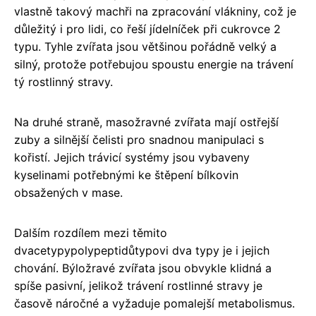
vlastně takový machři na zpracování vlákniny, což je
důležitý i pro lidi, co řeší jídelníček při cukrovce 2
typu. Tyhle zvířata jsou většinou pořádně velký a
silný, protože potřebujou spoustu energie na trávení
tý rostlinný stravy.
Na druhé straně, masožravné zvířata mají ostřejší
zuby a silnější čelisti pro snadnou manipulaci s
kořistí. Jejich trávicí systémy jsou vybaveny
kyselinami potřebnými ke štěpení bílkovin
obsažených v mase.
Dalším rozdílem mezi těmito
dvacetypypolypeptidůtypovi dva typy je i jejich
chování. Býložravé zvířata jsou obvykle klidná a
spíše pasivní, jelikož trávení rostlinné stravy je
časově náročné a vyžaduje pomalejší metabolismus.