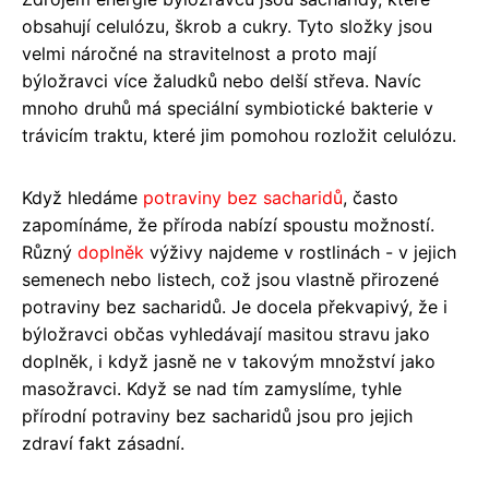
obsahují celulózu, škrob a cukry. Tyto složky jsou
velmi náročné na stravitelnost a proto mají
býložravci více žaludků nebo delší střeva. Navíc
mnoho druhů má speciální symbiotické bakterie v
trávicím traktu, které jim pomohou rozložit celulózu.
Když hledáme
potraviny bez sacharidů
, často
zapomínáme, že příroda nabízí spoustu možností.
Různý
doplněk
výživy najdeme v rostlinách - v jejich
semenech nebo listech, což jsou vlastně přirozené
potraviny bez sacharidů. Je docela překvapivý, že i
býložravci občas vyhledávají masitou stravu jako
doplněk, i když jasně ne v takovým množství jako
masožravci. Když se nad tím zamyslíme, tyhle
přírodní potraviny bez sacharidů jsou pro jejich
zdraví fakt zásadní.