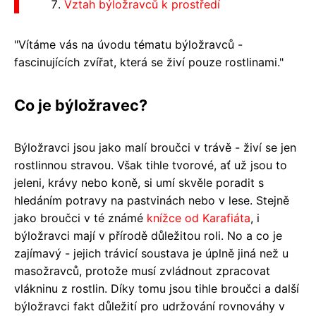
Vztah býložravců k prostředí
"Vítáme vás na úvodu tématu býložravců -
fascinujících zvířat, která se živí pouze rostlinami."
Co je býložravec?
Býložravci jsou jako malí broučci v trávě - živí se jen
rostlinnou stravou. Však tihle tvorové, ať už jsou to
jeleni, krávy nebo koně, si umí skvěle poradit s
hledáním potravy na pastvinách nebo v lese. Stejně
jako broučci v té známé
knížce od Karafiáta
, i
býložravci mají v přírodě důležitou roli. No a co je
zajímavý - jejich trávicí soustava je úplně jiná než u
masožravců, protože musí zvládnout zpracovat
vlákninu z rostlin. Díky tomu jsou tihle broučci a další
býložravci fakt důležití pro udržování rovnováhy v