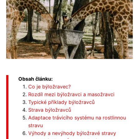
Obsah článku:
Co je býložravec?
Rozdíl mezi býložravci a masožravci
Typické příklady býložravců
Strava býložravců
Adaptace trávicího systému na rostlinnou
stravu
Výhody a nevýhody býložravé stravy