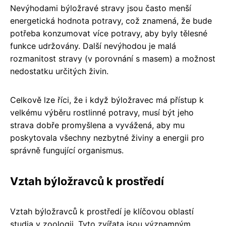
Nevýhodami býložravé stravy jsou často menší
energetická hodnota potravy, což znamená, že bude
potřeba konzumovat více potravy, aby byly tělesné
funkce udržovány. Další nevýhodou je malá
rozmanitost stravy (v porovnání s masem) a možnost
nedostatku určitých živin.
Celkově lze říci, že i když býložravec má přístup k
velkému výběru rostlinné potravy, musí být jeho
strava dobře promyšlena a vyvážená, aby mu
poskytovala všechny nezbytné živiny a energii pro
správně fungující organismus.
Vztah býložravců k prostředí
Vztah býložravců k prostředí je klíčovou oblastí
studia v zoologii. Tyto zvířata jsou významným