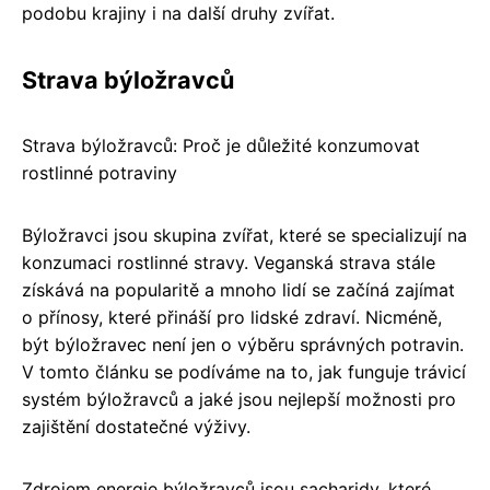
podobu krajiny i na další druhy zvířat.
Strava býložravců
Strava býložravců: Proč je důležité konzumovat
rostlinné potraviny
Býložravci jsou skupina zvířat, které se specializují na
konzumaci rostlinné stravy. Veganská strava stále
získává na popularitě a mnoho lidí se začíná zajímat
o přínosy, které přináší pro lidské zdraví. Nicméně,
být býložravec není jen o výběru správných potravin.
V tomto článku se podíváme na to, jak funguje trávicí
systém býložravců a jaké jsou nejlepší možnosti pro
zajištění dostatečné výživy.
Zdrojem energie býložravců jsou sacharidy, které