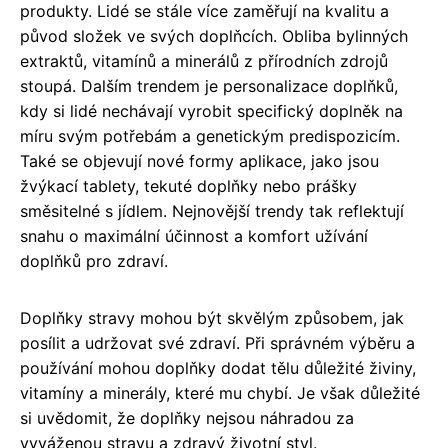
produkty. Lidé se stále více zaměřují na kvalitu a
původ složek ve svých doplňcích. Obliba bylinných
extraktů, vitamínů a minerálů z přírodních zdrojů
stoupá. Dalším trendem je personalizace doplňků,
kdy si lidé nechávají vyrobit specifický doplněk na
míru svým potřebám a genetickým predispozicím.
Také se objevují nové formy aplikace, jako jsou
žvýkací tablety, tekuté doplňky nebo prášky
směsitelné s jídlem. Nejnovější trendy tak reflektují
snahu o maximální účinnost a komfort užívání
doplňků pro zdraví.
Doplňky stravy mohou být skvělým způsobem, jak
posílit a udržovat své zdraví. Při správném výběru a
používání mohou doplňky dodat tělu důležité živiny,
vitamíny a minerály, které mu chybí. Je však důležité
si uvědomit, že doplňky nejsou náhradou za
vyváženou stravu a zdravý životní styl.