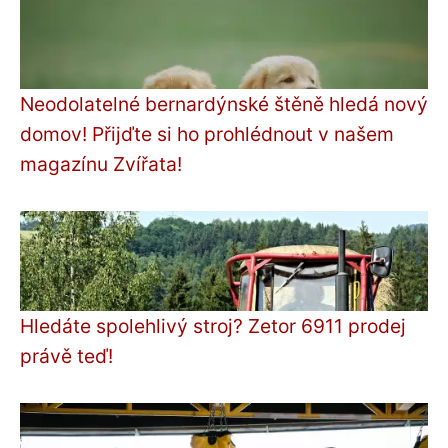
Neodolatelné bernardýnské štěně hledá nový
domov! Přijďte si ho prohlédnout v našem
magazínu Zvířata!
Hledáte spolehlivý stroj? Zetor 6911 prodej
právě teď!