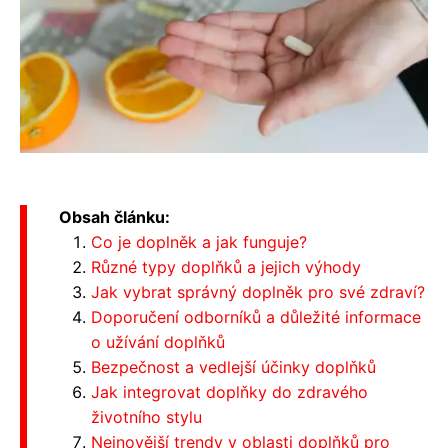
Obsah článku:
Co je doplněk a jak funguje?
Různé typy doplňků a jejich výhody
Jak vybrat správný doplněk pro své zdraví?
Doporučení odborníků a důležité informace
o užívání doplňků
Bezpečnost a vedlejší účinky doplňků
Jak integrovat doplňky do zdravého
životního stylu
Nejnovější trendy v oblasti doplňků pro