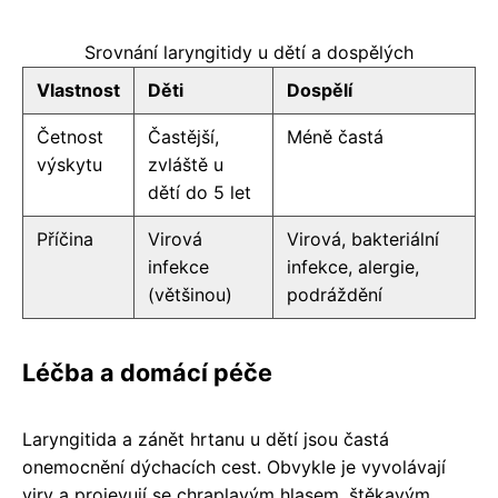
Srovnání laryngitidy u dětí a dospělých
Vlastnost
Děti
Dospělí
Četnost
Častější,
Méně častá
výskytu
zvláště u
dětí do 5 let
Příčina
Virová
Virová, bakteriální
infekce
infekce, alergie,
(většinou)
podráždění
Léčba a domácí péče
Laryngitida a zánět hrtanu u dětí jsou častá
onemocnění dýchacích cest. Obvykle je vyvolávají
viry a projevují se chraplavým hlasem, štěkavým