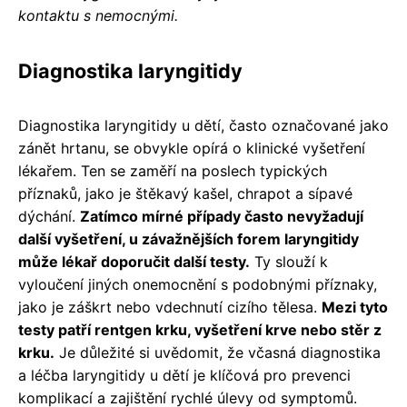
kontaktu s nemocnými.
Diagnostika laryngitidy
Diagnostika laryngitidy u dětí, často označované jako
zánět hrtanu, se obvykle opírá o klinické vyšetření
lékařem. Ten se zaměří na poslech typických
příznaků, jako je štěkavý kašel, chrapot a sípavé
dýchání.
Zatímco mírné případy často nevyžadují
další vyšetření, u závažnějších forem laryngitidy
může lékař doporučit další testy.
Ty slouží k
vyloučení jiných onemocnění s podobnými příznaky,
jako je záškrt nebo vdechnutí cizího tělesa.
Mezi tyto
testy patří rentgen krku, vyšetření krve nebo stěr z
krku.
Je důležité si uvědomit, že včasná diagnostika
a léčba laryngitidy u dětí je klíčová pro prevenci
komplikací a zajištění rychlé úlevy od symptomů.