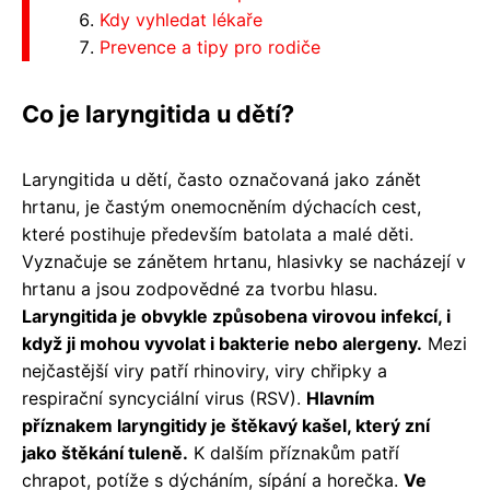
Kdy vyhledat lékaře
Prevence a tipy pro rodiče
Co je laryngitida u dětí?
Laryngitida u dětí, často označovaná jako zánět
hrtanu, je častým onemocněním dýchacích cest,
které postihuje především batolata a malé děti.
Vyznačuje se zánětem hrtanu, hlasivky se nacházejí v
hrtanu a jsou zodpovědné za tvorbu hlasu.
Laryngitida je obvykle způsobena virovou infekcí, i
když ji mohou vyvolat i bakterie nebo alergeny.
Mezi
nejčastější viry patří rhinoviry, viry chřipky a
respirační syncyciální virus (RSV).
Hlavním
příznakem laryngitidy je štěkavý kašel, který zní
jako štěkání tuleně.
K dalším příznakům patří
chrapot, potíže s dýcháním, sípání a horečka.
Ve