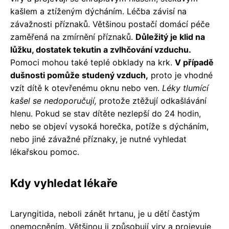
kašlem a ztíženým dýcháním. Léčba závisí na
závažnosti příznaků. Většinou postačí domácí péče
zaměřená na zmírnění příznaků.
Důležitý je klid na
lůžku, dostatek tekutin a zvlhčování vzduchu.
Pomoci mohou také teplé obklady na krk.
V případě
dušnosti pomůže studený vzduch,
proto je vhodné
vzít dítě k otevřenému oknu nebo ven.
Léky tlumící
kašel se nedoporučují,
protože ztěžují odkašlávání
hlenu. Pokud se stav dítěte nezlepší do 24 hodin,
nebo se objeví vysoká horečka, potíže s dýcháním,
nebo jiné závažné příznaky, je nutné vyhledat
lékařskou pomoc.
Kdy vyhledat lékaře
Laryngitida, neboli zánět hrtanu, je u dětí častým
onemocněním. Většinou ji způsobují viry a projevuje