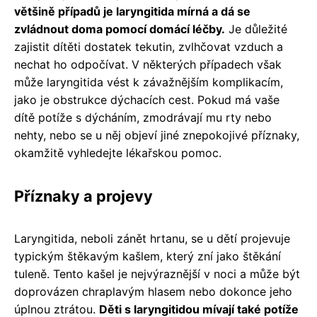
většině případů je laryngitida mírná a dá se
zvládnout doma pomocí domácí léčby.
Je důležité
zajistit dítěti dostatek tekutin, zvlhčovat vzduch a
nechat ho odpočívat. V některých případech však
může laryngitida vést k závažnějším komplikacím,
jako je obstrukce dýchacích cest. Pokud má vaše
dítě potíže s dýcháním, zmodrávají mu rty nebo
nehty, nebo se u něj objeví jiné znepokojivé příznaky,
okamžitě vyhledejte lékařskou pomoc.
Příznaky a projevy
Laryngitida, neboli zánět hrtanu, se u dětí projevuje
typickým štěkavým kašlem, který zní jako štěkání
tuleně. Tento kašel je nejvýraznější v noci a může být
doprovázen chraplavým hlasem nebo dokonce jeho
úplnou ztrátou.
Děti s laryngitidou mívají také potíže