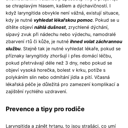
se chraplavým hlasem, kašlem a dýchavičností. I
když laryngitida obvykle není vážná, existují situace,
kdy je nutné
vyhledat lékařskou pomoc
. Pokud se u
dítěte objeví
náhlá dušnost
, zrychlené dýchání,
sípavý zvuk při nádechu nebo výdechu, namodralé
zbarvení rtů či kůže, je nutné
ihned volat záchrannou
službu
. Stejně tak je nutné vyhledat lékaře, pokud se
příznaky laryngitidy zhoršují i přes domácí léčbu,
pokud přetrvávají déle než 3 dny, nebo pokud se
objeví vysoká horečka, bolest v krku, potíže s
polykáním slin nebo odmítání jídla a pití. Včasná
lékařská péče je důležitá pro zamezení komplikací a
zajištění rychlého uzdravení.
Prevence a tipy pro rodiče
Laryngitida a zánět hrtanu, to jsou strašáci, co umí