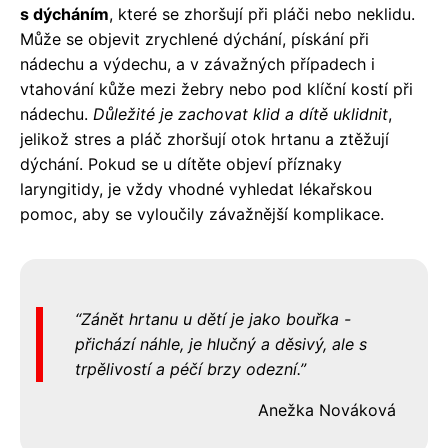
s dýcháním
, které se zhoršují při pláči nebo neklidu.
Může se objevit zrychlené dýchání, pískání při
nádechu a výdechu, a v závažných případech i
vtahování kůže mezi žebry nebo pod klíční kostí při
nádechu.
Důležité je zachovat klid a dítě uklidnit
,
jelikož stres a pláč zhoršují otok hrtanu a ztěžují
dýchání. Pokud se u dítěte objeví příznaky
laryngitidy, je vždy vhodné vyhledat lékařskou
pomoc, aby se vyloučily závažnější komplikace.
Zánět hrtanu u dětí je jako bouřka -
přichází náhle, je hlučný a děsivý, ale s
trpělivostí a péčí brzy odezní.
Anežka Nováková