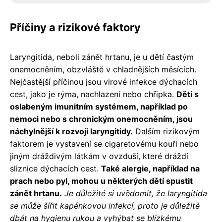
Příčiny a rizikové faktory
Laryngitida, neboli zánět hrtanu, je u dětí častým
onemocněním, obzvláště v chladnějších měsících.
Nejčastější příčinou jsou virové infekce dýchacích
cest, jako je rýma, nachlazení nebo chřipka.
Děti s
oslabeným imunitním systémem, například po
nemoci nebo s chronickým onemocněním, jsou
náchylnější k rozvoji laryngitidy.
Dalším rizikovým
faktorem je vystavení se cigaretovému kouři nebo
jiným dráždivým látkám v ovzduší, které dráždí
sliznice dýchacích cest.
Také alergie, například na
prach nebo pyl, mohou u některých dětí spustit
zánět hrtanu.
Je důležité si uvědomit, že laryngitida
se může šířit kapénkovou infekcí, proto je důležité
dbát na hygienu rukou a vyhýbat se blízkému