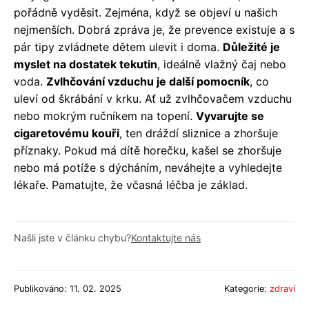
pořádně vyděsit. Zejména, když se objeví u našich
nejmenších. Dobrá zpráva je, že prevence existuje a s
pár tipy zvládnete dětem ulevit i doma.
Důležité je
myslet na dostatek tekutin
, ideálně vlažný čaj nebo
voda.
Zvlhčování vzduchu je další pomocník
, co
uleví od škrábání v krku. Ať už zvlhčovačem vzduchu
nebo mokrým ručníkem na topení.
Vyvarujte se
cigaretovému kouři
, ten dráždí sliznice a zhoršuje
příznaky. Pokud má dítě horečku, kašel se zhoršuje
nebo má potíže s dýcháním, neváhejte a vyhledejte
lékaře. Pamatujte, že včasná léčba je základ.
Našli jste v článku chybu?
Kontaktujte nás
Publikováno: 11. 02. 2025
Kategorie:
zdraví