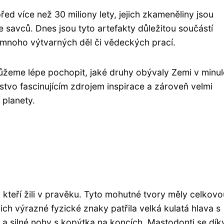
ed více než 30 miliony lety, jejich zkameněliny jsou
e savců. Dnes jsou tyto artefakty důležitou součástí
ro mnoho výtvarných děl či vědeckých prací.
žeme lépe pochopit, jaké druhy obývaly Zemi v minulo
idstvo fascinujícím zdrojem inspirace a zároveň velmi
 planety.
 kteří žili v pravěku. Tyto mohutné tvory měly celkovo
jich výrazné fyzické znaky patřila velká kulatá hlava s
a silné nohy s kopýtka na koncích. Mastodonti se dík