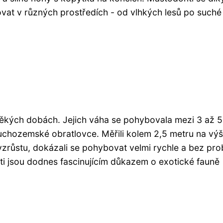
at v různých prostředích - od vlhkých lesů po suché
ravěkých dobách. Jejich váha se pohybovala mezi 3 až 5
suchozemské obratlovce. Měřili kolem 2,5 metru na vý
 vzrůstu, dokázali se pohybovat velmi rychle a bez pr
i jsou dodnes fascinujícím důkazem o exotické fauně