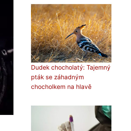
Dudek chocholatý: Tajemný
pták se záhadným
chocholkem na hlavě