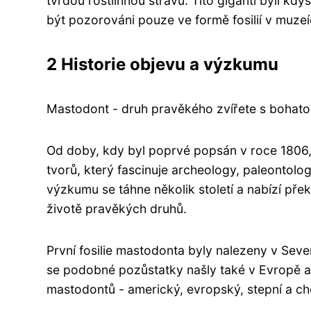
tvrdou rostlinnou stravu. Tito giganti byli kd
být pozorováni pouze ve formě fosilií v muzeí
2 Historie objevu a výzkumu
Mastodont - druh pravěkého zvířete s bohatou
Od doby, kdy byl poprvé popsán v roce 1806,
tvorů, který fascinuje archeology, paleontolog
výzkumu se táhne několik století a nabízí pře
životě pravěkých druhů.
První fosilie mastodonta byly nalezeny v Severn
se podobné pozůstatky našly také v Evropě a 
mastodontů - americký, evropský, stepní a ch