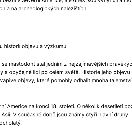
ysi běžní v Severní Americe, ale dnes jsou vyhynulí a m
ch a na archeologických nalezištích.
 historií objevu a výzkumu
 se mastodont stal jedním z nejzajímavějších pravěký
y a obyčejné lidi po celém světě. Historie jeho objevu 
kvapivé objevy, které pomohly odhalit mnohá tajemství
í Americe na konci 18. století. O několik desetiletí po
Asii. V současné době jsou známy čtyři hlavní druhy
ocholatý.