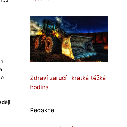
ohou
ch
a
 o
Zdraví zaručí i krátká těžká
hodina
zději
Redakce