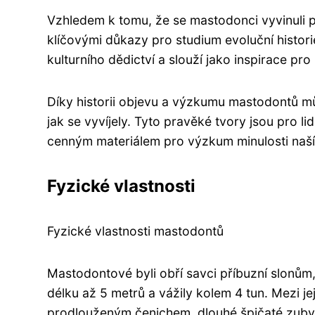
Vzhledem k tomu, že se mastodonci vyvinuli př
klíčovými důkazy pro studium evoluční histori
kulturního dědictví a slouží jako inspirace p
Díky historii objevu a výzkumu mastodontů mů
jak se vyvíjely. Tyto pravěké tvory jsou pro l
cenným materiálem pro výzkum minulosti naší
Fyzické vlastnosti
Fyzické vlastnosti mastodontů
Mastodontové byli obří savci příbuzní slonům,
délku až 5 metrů a vážily kolem 4 tun. Mezi je
prodlouženým čenichem, dlouhé špičaté zuby 