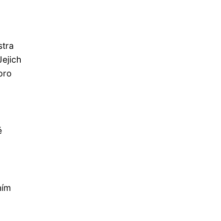
stra
Jejich
pro
é
ním