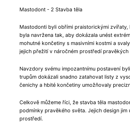
Mastodont - 2 Stavba těla
Mastodonti byli obřími praistorickými zvířaty,
byla navržena tak, aby dokázala unést extrémn
mohutné končetiny s masivními kostmi a svaly
jejich přežití v náročném prostředí pravěkých 
Navzdory svému impozantnímu postavení byli 
trupům dokázali snadno zatahovat listy z vys
čenichy a hbité končetiny umožňovaly precizní
Celkově můžeme říci, že stavba těla mastodo
podmínky pravěkého světa. Jejich design jim
prostředí.