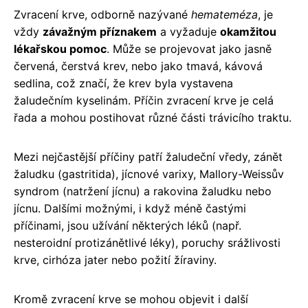
Zvracení krve, odborně nazývané
hemateméza
, je
vždy
závažným příznakem
a vyžaduje
okamžitou
lékařskou pomoc
. Může se projevovat jako jasně
červená, čerstvá krev, nebo jako tmavá, kávová
sedlina, což značí, že krev byla vystavena
žaludečním kyselinám. Příčin zvracení krve je celá
řada a mohou postihovat různé části trávicího traktu.
Mezi nejčastější příčiny patří žaludeční vředy, zánět
žaludku (gastritida), jícnové varixy, Mallory-Weissův
syndrom (natržení jícnu) a rakovina žaludku nebo
jícnu. Dalšími možnými, i když méně častými
příčinami, jsou užívání některých léků (např.
nesteroidní protizánětlivé léky), poruchy srážlivosti
krve, cirhóza jater nebo požití žíraviny.
Kromě zvracení krve se mohou objevit i další