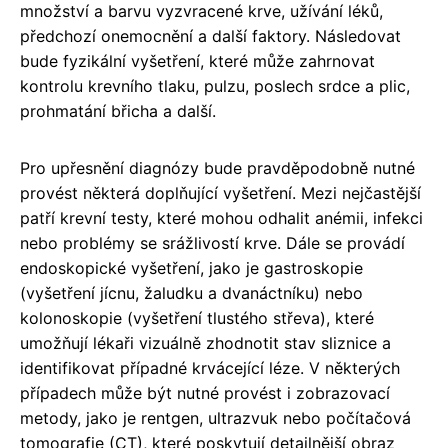
množství a barvu vyzvracené krve, užívání léků,
předchozí onemocnění a další faktory. Následovat
bude fyzikální vyšetření, které může zahrnovat
kontrolu krevního tlaku, pulzu, poslech srdce a plic,
prohmatání břicha a další.
Pro upřesnění diagnózy bude pravděpodobně nutné
provést některá doplňující vyšetření. Mezi nejčastější
patří krevní testy, které mohou odhalit anémii, infekci
nebo problémy se srážlivostí krve. Dále se provádí
endoskopické vyšetření, jako je gastroskopie
(vyšetření jícnu, žaludku a dvanáctníku) nebo
kolonoskopie (vyšetření tlustého střeva), které
umožňují lékaři vizuálně zhodnotit stav sliznice a
identifikovat případné krvácející léze. V některých
případech může být nutné provést i zobrazovací
metody, jako je rentgen, ultrazvuk nebo počítačová
tomografie (CT), které poskytují detailnější obraz