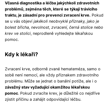
Včasná diagnostika a léčba jakýchkoli zdravotních
problémů, zejména těch, které se týkají trávicího
traktu, je zásadní pro prevenci zvracení krve.
Pokud
se u vás objeví
jakékoli neobvyklé příznaky, jako je
bolest břicha, nevolnost, zvracení, černá stolice nebo
krev ve stolici
, neprodleně vyhledejte lékařskou
pomoc.
Kdy k lékaři?
Zvracení krve, odborně zvané hemateméza, samo o
sobě není nemocí, ale vždy příznakem zdravotního
problému. Může se jednat o banální potíže, ale i o
závažný stav vyžadující okamžitou lékařskou
pomoc
. Pokud zvracíte krev, je důležité co nejdříve
zjistit příčinu a zahájit odpovídající léčbu.