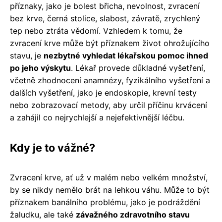
příznaky, jako je bolest břicha, nevolnost, zvracení
bez krve, černá stolice, slabost, závratě, zrychlený
tep nebo ztráta vědomí. Vzhledem k tomu, že
zvracení krve může být příznakem život ohrožujícího
stavu, je
nezbytné vyhledat lékařskou pomoc ihned
po jeho výskytu
. Lékař provede důkladné vyšetření,
včetně zhodnocení anamnézy, fyzikálního vyšetření a
dalších vyšetření, jako je endoskopie, krevní testy
nebo zobrazovací metody, aby určil příčinu krvácení
a zahájil co nejrychlejší a nejefektivnější léčbu.
Kdy je to vážné?
Zvracení krve, ať už v malém nebo velkém množství,
by se nikdy nemělo brát na lehkou váhu. Může to být
příznakem banálního problému, jako je podráždění
žaludku, ale také
závažného zdravotního stavu