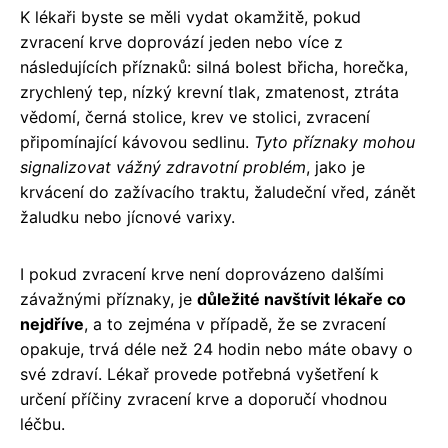
K lékaři byste se měli vydat okamžitě, pokud
zvracení krve doprovází jeden nebo více z
následujících příznaků: silná bolest břicha, horečka,
zrychlený tep, nízký krevní tlak, zmatenost, ztráta
vědomí, černá stolice, krev ve stolici, zvracení
připomínající kávovou sedlinu.
Tyto příznaky mohou
signalizovat vážný zdravotní problém
, jako je
krvácení do zažívacího traktu, žaludeční vřed, zánět
žaludku nebo jícnové varixy.
I pokud zvracení krve není doprovázeno dalšími
závažnými příznaky, je
důležité navštívit lékaře co
nejdříve
, a to zejména v případě, že se zvracení
opakuje, trvá déle než 24 hodin nebo máte obavy o
své zdraví. Lékař provede potřebná vyšetření k
určení příčiny zvracení krve a doporučí vhodnou
léčbu.