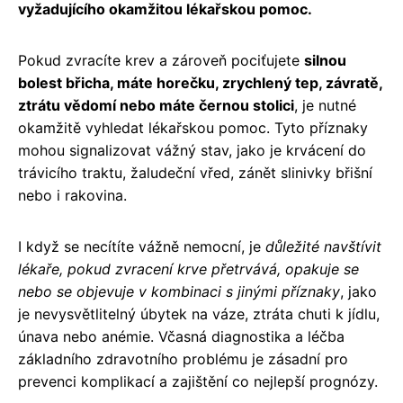
vyžadujícího okamžitou lékařskou pomoc.
Pokud zvracíte krev a zároveň pociťujete
silnou
bolest břicha, máte horečku, zrychlený tep, závratě,
ztrátu vědomí nebo máte černou stolici
, je nutné
okamžitě vyhledat lékařskou pomoc. Tyto příznaky
mohou signalizovat vážný stav, jako je krvácení do
trávicího traktu, žaludeční vřed, zánět slinivky břišní
nebo i rakovina.
I když se necítíte vážně nemocní, je
důležité navštívit
lékaře, pokud zvracení krve přetrvává, opakuje se
nebo se objevuje v kombinaci s jinými příznaky
, jako
je nevysvětlitelný úbytek na váze, ztráta chuti k jídlu,
únava nebo anémie. Včasná diagnostika a léčba
základního zdravotního problému je zásadní pro
prevenci komplikací a zajištění co nejlepší prognózy.