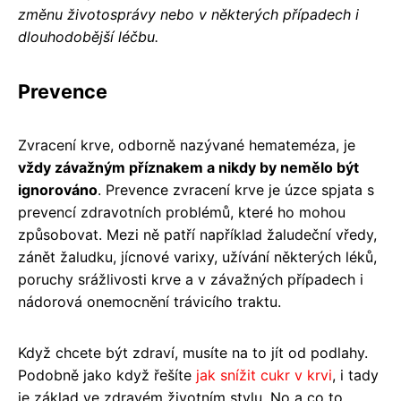
změnu životosprávy nebo v některých případech i
dlouhodobější léčbu.
Prevence
Zvracení krve, odborně nazývané hemateméza, je
vždy závažným příznakem a nikdy by nemělo být
ignorováno
. Prevence zvracení krve je úzce spjata s
prevencí zdravotních problémů, které ho mohou
způsobovat. Mezi ně patří například žaludeční vředy,
zánět žaludku, jícnové varixy, užívání některých léků,
poruchy srážlivosti krve a v závažných případech i
nádorová onemocnění trávicího traktu.
Když chcete být zdraví, musíte na to jít od podlahy.
Podobně jako když řešíte
jak snížit cukr v krvi
, i tady
je základ ve zdravém životním stylu. No a co to