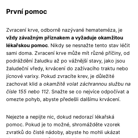
První pomoc
Zvracení krve, odborně nazývané hemateméza, je
vždy závažným příznakem a vyžaduje okamžitou
lékařskou pomoc
. Nikdy se nesnažte tento stav léčit
sami doma. Zvracení krve může mít různé příčiny, od
podráždění žaludku až po vážnější stavy, jako jsou
žaludeční vředy, krvácení do zažívacího traktu nebo
jícnové varixy. Pokud zvracíte krev, je důležité
zachovat klid a
okamžitě volat záchrannou službu na
čísle 155 nebo 112
. Snažte se co nejvíce odpočívat a
omezte pohyb, abyste předešli dalšímu krvácení.
Nejezte a nepijte nic, dokud nedorazí lékařská
pomoc. Pokud je to možné, shromážděte vzorek
zvratků do čisté nádoby, abyste ho mohli ukázat