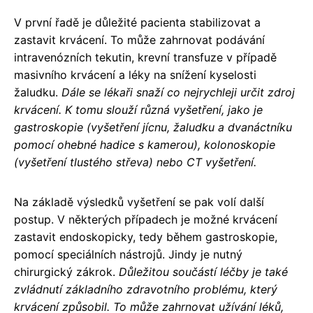
V první řadě je důležité pacienta stabilizovat a
zastavit krvácení. To může zahrnovat podávání
intravenózních tekutin, krevní transfuze v případě
masivního krvácení a léky na snížení kyselosti
žaludku.
Dále se lékaři snaží co nejrychleji určit zdroj
krvácení. K tomu slouží různá vyšetření, jako je
gastroskopie (vyšetření jícnu, žaludku a dvanáctníku
pomocí ohebné hadice s kamerou), kolonoskopie
(vyšetření tlustého střeva) nebo CT vyšetření.
Na základě výsledků vyšetření se pak volí další
postup. V některých případech je možné krvácení
zastavit endoskopicky, tedy během gastroskopie,
pomocí speciálních nástrojů. Jindy je nutný
chirurgický zákrok.
Důležitou součástí léčby je také
zvládnutí základního zdravotního problému, který
krvácení způsobil. To může zahrnovat užívání léků,