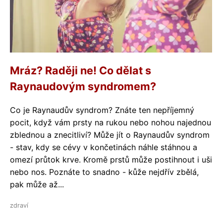
Mráz? Raději ne! Co dělat s
Raynaudovým syndromem?
Co je Raynaudův syndrom? Znáte ten nepříjemný
pocit, když vám prsty na rukou nebo nohou najednou
zblednou a znecitliví? Může jít o Raynaudův syndrom
- stav, kdy se cévy v končetinách náhle stáhnou a
omezí průtok krve. Kromě prstů může postihnout i uši
nebo nos. Poznáte to snadno - kůže nejdřív zbělá,
pak může až...
zdraví