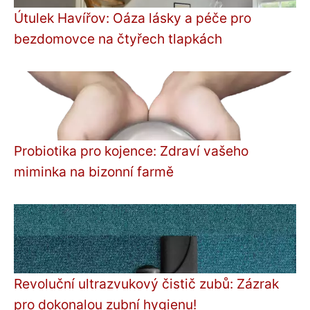
Útulek Havířov: Oáza lásky a péče pro
bezdomovce na čtyřech tlapkách
Probiotika pro kojence: Zdraví vašeho
miminka na bizonní farmě
Revoluční ultrazvukový čistič zubů: Zázrak
pro dokonalou zubní hygienu!