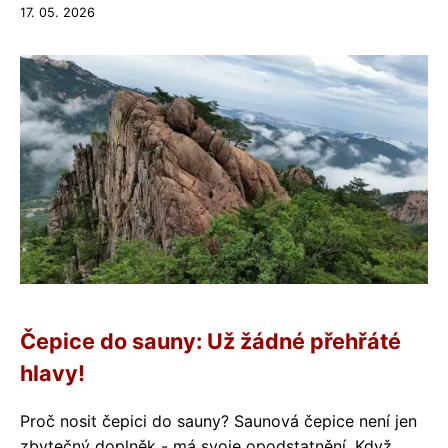
17. 05. 2026
Čepice do sauny: Už žádné přehřáté
hlavy!
Proč nosit čepici do sauny? Saunová čepice není jen
zbytečný doplněk - má svoje opodstatnění. Když