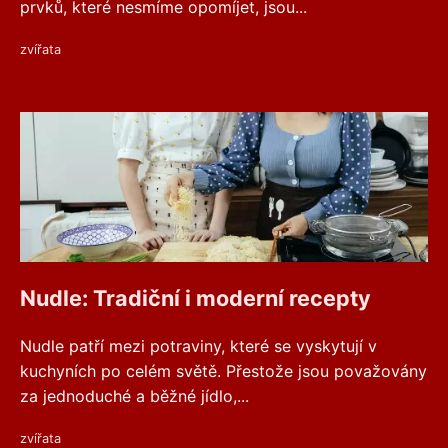
prvků, které nesmíme opomíjet, jsou...
zvířata
Nudle: Tradiční i moderní recepty
Nudle patří mezi potraviny, které se vyskytují v
kuchyních po celém světě. Přestože jsou považovány
za jednoduché a běžné jídlo,...
zvířata