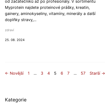
od začátečníků až po profesionály. V sortimentu
Myprotein najdete proteinové prášky, kreatin,
gainery, aminokyseliny, vitamíny, minerály a další
doplňky stravy,...
zdraví
25. 08. 2024
← Novější
1
...
3
4
5
6
7
...
57
Starší →
Kategorie