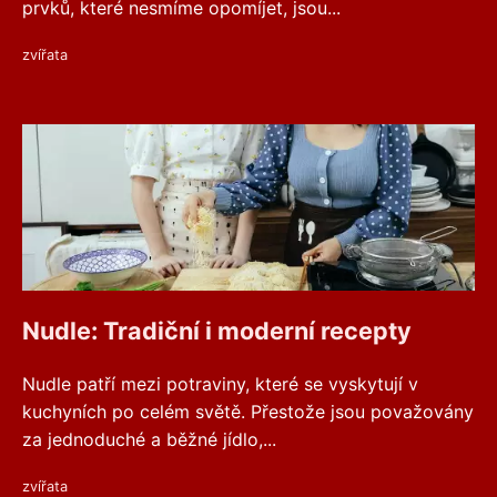
prvků, které nesmíme opomíjet, jsou...
zvířata
Nudle: Tradiční i moderní recepty
Nudle patří mezi potraviny, které se vyskytují v
kuchyních po celém světě. Přestože jsou považovány
za jednoduché a běžné jídlo,...
zvířata