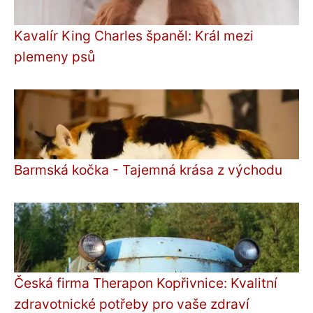
Kavalír King Charles španěl: Král mezi
plemeny psů
Barmská kočka - Tajemná krása z východu
Česká firma Therapon Kopřivnice: Kvalitní
zdravotnické potřeby pro vaše zdraví