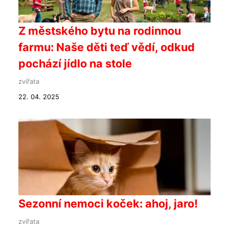
Z městského bytu na rodinnou
farmu: Naše děti teď vědí, odkud
pochází jídlo na stole
zvířata
22. 04. 2025
Sezonní nemoci koček: ahoj, jaro!
zvířata