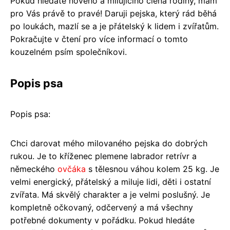
Pokud hledáte nového a milujícího člena rodiny, mám
pro Vás právě to pravé! Daruji pejska, který rád běhá
po loukách, mazlí se a je přátelský k lidem i zvířatům.
Pokračujte v čtení pro více informací o tomto
kouzelném psím společníkovi.
Popis psa
Popis psa:
Chci darovat mého milovaného pejska do dobrých
rukou. Je to kříženec plemene labrador retrívr a
německého
ovčáka
s tělesnou váhou kolem 25 kg. Je
velmi energický, přátelský a miluje lidi, děti i ostatní
zvířata. Má skvělý charakter a je velmi poslušný. Je
kompletně očkovaný, odčervený a má všechny
potřebné dokumenty v pořádku. Pokud hledáte