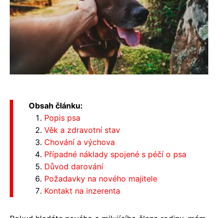
Obsah článku:
Popis psa
Věk a zdravotní stav
Chování a výchova
Případné náklady spojené s péčí o psa
Důvod darování
Požadavky na nového majitele
Kontakt na inzerenta