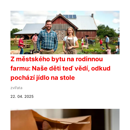
Z městského bytu na rodinnou
farmu: Naše děti teď vědí, odkud
pochází jídlo na stole
zvířata
22. 04. 2025