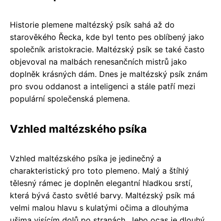
Historie plemene maltézský psík sahá až do
starověkého Řecka, kde byl tento pes oblíbený jako
společník aristokracie. Maltézský psík se také často
objevoval na malbách renesančních mistrů jako
doplněk krásných dám. Dnes je maltézský psík znám
pro svou oddanost a inteligenci a stále patří mezi
populární společenská plemena.
Vzhled maltézského psíka
Vzhled maltézského psíka je jedinečný a
charakteristický pro toto plemeno. Malý a štíhlý
tělesný rámec je doplněn elegantní hladkou srstí,
která bývá často světlé barvy. Maltézský psík má
velmi malou hlavu s kulatými očima a dlouhýma
ušima visícím dolů po stranách. Jeho ocas je dlouhý,