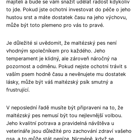
majiteli a bude se vám snažit udělat radost kdykoliv
to jde. Pokud jste ochotni investovat do péče o jeho
hustou srst a máte dostatek času na jeho výchovu,
může být toto plemeno pro vás to pravé.
Je důležité si uvědomit, že maltézský pes není
vhodným společníkem pro každého. Jeho
temperament je klidný, ale zároveň náročný na
pozornost a odměnu. Pokud nejste ochotni trávit s
vaším psem hodně času a nevěnujete mu dostatek
lásky, může být váš maltézský psík smutný a
frustrující.
V neposlední řadě musíte být připraveni na to, že
maltézský pes nemusí být tou nejlevnější volbou.
Jeho kvalitní potrava a pravidelná návštěva u
veterináře jsou důležité pro zachování zdraví vašeho
psa, a to může stát peníze. Nicméně, když se