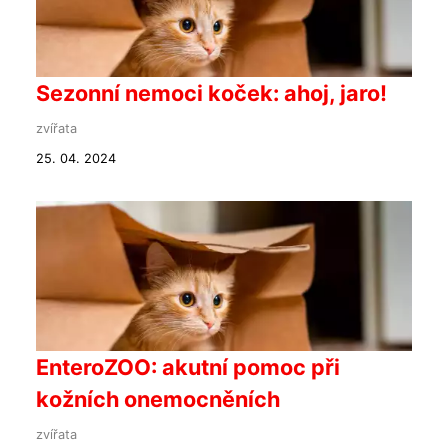
Sezonní nemoci koček: ahoj, jaro!
zvířata
25. 04. 2024
EnteroZOO: akutní pomoc při
kožních onemocněních
zvířata