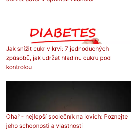
Jak snížit cukr v krvi: 7 jednoduchých
způsobů, jak udržet hladinu cukru pod
kontrolou
Ohař - nejlepší společník na lovích: Poznejte
jeho schopnosti a vlastnosti