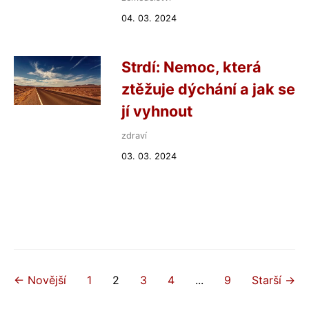
04. 03. 2024
Strdí: Nemoc, která
ztěžuje dýchání a jak se
jí vyhnout
zdraví
03. 03. 2024
← Novější
1
2
3
4
...
9
Starší →