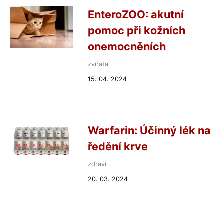
EnteroZOO: akutní
pomoc při kožních
onemocněních
zvířata
15. 04. 2024
Warfarin: Účinný lék na
ředění krve
zdraví
20. 03. 2024