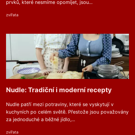
prvků, které nesmíme opomíjet, jsou...
zvířata
Nudle: Tradiční i moderní recepty
Nudle patří mezi potraviny, které se vyskytují v
kuchyních po celém světě. Přestože jsou považovány
za jednoduché a běžné jídlo,...
zvířata